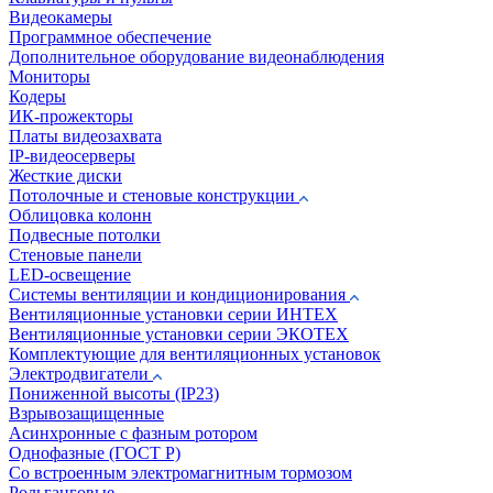
Видеокамеры
Программное обеспечение
Дополнительное оборудование видеонаблюдения
Мониторы
Кодеры
ИК-прожекторы
Платы видеозахвата
IP-видеосерверы
Жесткие диски
Потолочные и стеновые конструкции
Облицовка колонн
Подвесные потолки
Стеновые панели
LED-освещение
Системы вентиляции и кондиционирования
Вентиляционные установки серии ИНТЕХ
Вентиляционные установки серии ЭКОТЕХ
Комплектующие для вентиляционных установок
Электродвигатели
Пониженной высоты (IP23)
Взрывозащищенные
Асинхронные с фазным ротором
Однофазные (ГОСТ Р)
Со встроенным электромагнитным тормозом
Рольганговые