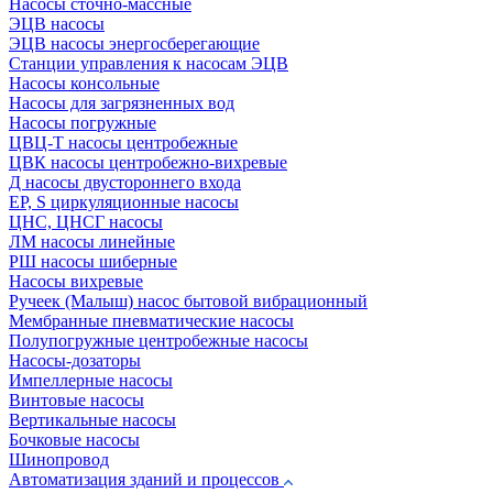
Насосы сточно-массные
ЭЦВ насосы
ЭЦВ насосы энергосберегающие
Станции управления к насосам ЭЦВ
Насосы консольные
Насосы для загрязненных вод
Насосы погружные
ЦВЦ-Т насосы центробежные
ЦВК насосы центробежно-вихревые
Д насосы двустороннего входа
EP, S циркуляционные насосы
ЦНС, ЦНСГ насосы
ЛМ насосы линейные
РШ насосы шиберные
Насосы вихревые
Ручеек (Малыш) насос бытовой вибрационный
Мембранные пневматические насосы
Полупогружные центробежные насосы
Насосы-дозаторы
Импеллерные насосы
Винтовые насосы
Вертикальные насосы
Бочковые насосы
Шинопровод
Автоматизация зданий и процессов