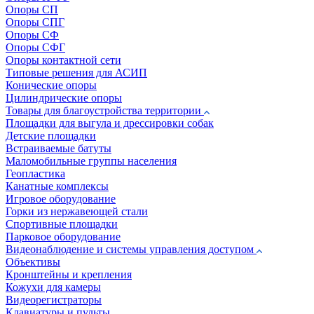
Опоры СП
Опоры СПГ
Опоры СФ
Опоры СФГ
Опоры контактной сети
Типовые решения для АСИП
Конические опоры
Цилиндрические опоры
Товары для благоустройства территории
Площадки для выгула и дрессировки собак
Детские площадки
Встраиваемые батуты
Маломобильные группы населения
Геопластика
Канатные комплексы
Игровое оборудование
Горки из нержавеющей стали
Спортивные площадки
Парковое оборудование
Видеонаблюдение и системы управления доступом
Объективы
Кронштейны и крепления
Кожухи для камеры
Видеорегистраторы
Клавиатуры и пульты