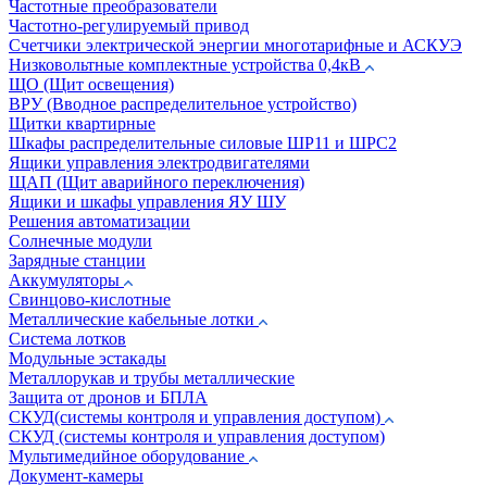
Частотные преобразователи
Частотно-регулируемый привод
Счетчики электрической энергии многотарифные и АСКУЭ
Низковольтные комплектные устройства 0,4кВ
ЩО (Щит освещения)
ВРУ (Вводное распределительное устройство)
Щитки квартирные
Шкафы распределительные силовые ШР11 и ШРС2
Ящики управления электродвигателями
ЩАП (Щит аварийного переключения)
Ящики и шкафы управления ЯУ ШУ
Решения автоматизации
Солнечные модули
Зарядные станции
Аккумуляторы
Свинцово-кислотные
Металлические кабельные лотки
Система лотков
Модульные эстакады
Металлорукав и трубы металлические
Защита от дронов и БПЛА
СКУД(системы контроля и управления доступом)
СКУД (системы контроля и управления доступом)
Мультимедийное оборудование
Документ-камеры