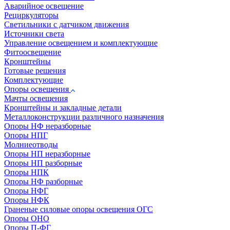
Аварийное освещение
Рециркуляторы
Светильники с датчиком движения
Источники света
Управление освещением и комплектующие
Фитоосвещение
Кронштейны
Готовые решения
Комплектующие
Опоры освещения
Мачты освещения
Кронштейны и закладные детали
Металлоконструкции различного назначения
Опоры НФ неразборные
Опоры НПГ
Молниеотводы
Опоры НП неразборные
Опоры НП разборные
Опоры НПК
Опоры НФ разборные
Опоры НФГ
Опоры НФК
Граненые силовые опоры освещения ОГС
Опоры ОНО
Опоры П-ФГ