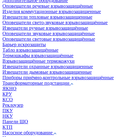
Дополнительное оборудование
Оповещатели речевые взрывозащищённые
Изделия коммутационные взрывозащищенные
Извещатели тепловые взрывозащищенные
Оповещатели свето-звуковые взрывозащищённые
Извещатели ручные взрывозащищённые
Оповещатели звуковые взрывозащищённые
Оповещатели световые взрывозащищённые
Барьер искрозащиты
Табло взрывозащищённые
Термошкафы взрывозащищённые
Взрывозащищённые термокожухи
Извещатели охранные взрывозащищенные
Извещатели дымовые взрывозащищенные
Приборы приёмно-контрольные взрывозащищённые
Трансформаторные подстанции
ЯКНО
КРУ
КСО
Реклоузер
ПКУ
НКУ
Панели ЩО
КТП
Насосное оборудование