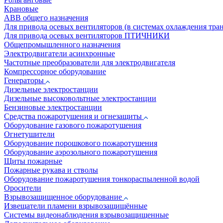
Крановые
АВВ общего назначения
Для привода осевых вентиляторов (в системах охлаждения тра
Для привода осевых вентиляторов ПТИЧНИКИ
Общепромышленного назначения
Электродвигатели асинхронные
Частотные преобразователи для электродвигателя
Компрессорное оборудование
Генераторы
Дизельные электростанции
Дизельные высоковольтные электростанции
Бензиновые электростанции
Средства пожаротушения и огнезащиты
Оборудование газового пожаротушения
Огнетушители
Оборудование порошкового пожаротушения
Оборудование аэрозольного пожаротушения
Щиты пожарные
Пожарные рукава и стволы
Оборудование пожаротушения тонкораспыленной водой
Оросители
Взрывозащищенное оборудование
Извещатели пламени взрывозащищённые
Системы видеонаблюдения взрывозащищенные