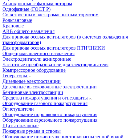
Асинхронные с фазным ротором
Однофазные (ГОСТ Р)
Со встроенным электромагнитным тормозом
Рольганговые
Крановые
АВВ общего назначения
Для привода осевых вентиляторов (в системах охлаждения
трансформаторов)
Для привода осевых вентиляторов ПТИЧНИКИ
Общепромышленного назначения
Электродвигатели асинхронные
Частотные преобразователи для электродвигателя
Компрессорное оборудование
Генераторы
Дизельные электростанции
Дизельные высоковольтные электростанции
Бензиновые электростанции
Средства пожаротушения и огнезащиты
Оборудование газового пожаротушения
Огнетушители
Оборудование порошкового пожаротушения
Оборудование аэрозольного пожаротушения
Щиты пожарные
Пожарные рукава и стволы
Оборудование пожаротушения тонкораспыленной водой