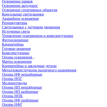
Освещение парков
Освещение автодорог
Освещение спортивных объектов
Консольные светильники
Аварийное освещение
Рециркуляторы
Светильники с датчиком движения
Источники света
Управление освещением и комплектующие
Фитоосвещение
Кронштейны
Готовые решения
Комплектующие
Опоры освещения
Мачты освещения
Кронштейны и закладные детали
Металлоконструкции различного назначения
Опоры НФ неразборные
Опоры НПГ
Молниеотводы
Опоры НП неразборные
Опоры НП разборные
Опоры НПК
Опоры НФ разборные
Опоры НФГ