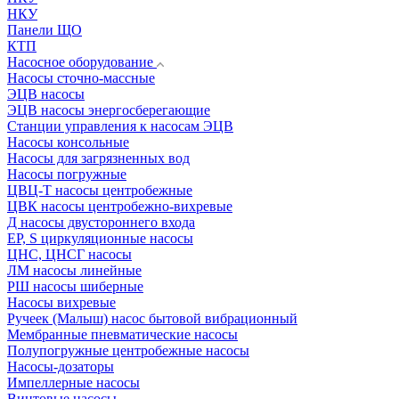
НКУ
Панели ЩО
КТП
Насосное оборудование
Насосы сточно-массные
ЭЦВ насосы
ЭЦВ насосы энергосберегающие
Станции управления к насосам ЭЦВ
Насосы консольные
Насосы для загрязненных вод
Насосы погружные
ЦВЦ-Т насосы центробежные
ЦВК насосы центробежно-вихревые
Д насосы двустороннего входа
EP, S циркуляционные насосы
ЦНС, ЦНСГ насосы
ЛМ насосы линейные
РШ насосы шиберные
Насосы вихревые
Ручеек (Малыш) насос бытовой вибрационный
Мембранные пневматические насосы
Полупогружные центробежные насосы
Насосы-дозаторы
Импеллерные насосы
Винтовые насосы