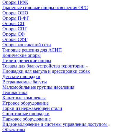
Опоры НФК
Граненые силовые опоры освещения ОГС
Опоры ОНО
Опоры П-ФГ
Опоры СП
Опоры СПГ
Опоры СФ
Опоры СФГ
Опоры контактной сети
Типовые решения для АСИП
Конические опоры
Цилиндрические опоры
Товары для благоустройства территории
Площадки для выгула и дрессировки собак
Детские площадки
Встраиваемые батуты
Маломобильные группы населения
Геопластика
Канатные комплексы
Игровое оборудование
Горки из нержавеющей стали
Спортивные площадки
Парковое оборудование
Видеонаблюдение и системы управления доступом
Объективы