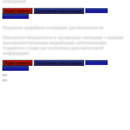
освещения!
Бесплатная
Аудит проекта
Бесплатная консультация
консультация
Надежное аварийное освещение для безопасности
Обеспечьте безопасность в экстренных ситуациях с нашими
высококачественными аварийными светильниками.
Свяжитесь с нами для получения дополнительной
информации.
Бесплатная
Аудит проекта
Бесплатная консультация
консультация