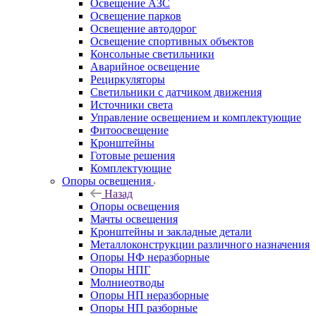
Освещение АЗС
Освещение парков
Освещение автодорог
Освещение спортивных объектов
Консольные светильники
Аварийное освещение
Рециркуляторы
Светильники с датчиком движения
Источники света
Управление освещением и комплектующие
Фитоосвещение
Кронштейны
Готовые решения
Комплектующие
Опоры освещения
Назад
Опоры освещения
Мачты освещения
Кронштейны и закладные детали
Металлоконструкции различного назначения
Опоры НФ неразборные
Опоры НПГ
Молниеотводы
Опоры НП неразборные
Опоры НП разборные