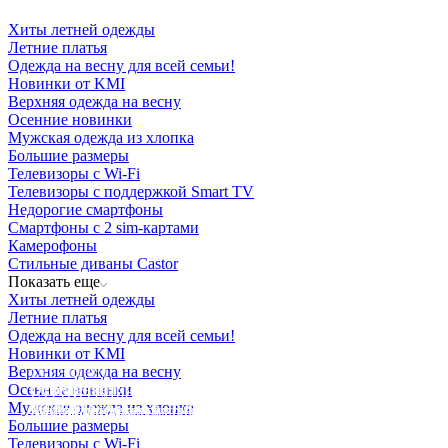
Хиты летней одежды
Летние платья
Одежда на весну для всей семьи!
Новинки от KMI
Верхняя одежда на весну
Осенние новинки
Мужская одежда из хлопка
Большие размеры
Телевизоры с Wi-Fi
Телевизоры с поддержкой Smart TV
Недорогие смартфоны
Смартфоны с 2 sim-картами
Камерофоны
Стильные диваны Castor
Показать еще
Хиты летней одежды
Летние платья
Одежда на весну для всей семьи!
Новинки от KMI
Верхняя одежда на весну
Освещение
Осенние новинки
Освещение
Освещение
Освещение
СТРОИТЕЛЬНЫЙ ГИПЕРМАРКЕТ «ЛЕРУА
Мужская одежда из хлопка
Здания префектуры ТиНАО
Калужский завод путевых машин и гидроприводов
МЕРЛЕН»
Железнодорожный вокзал Арзамас-1
Большие размеры
Телевизоры с Wi-Fi