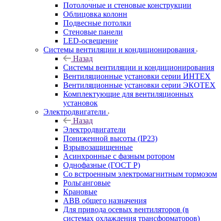
Потолочные и стеновые конструкции
Облицовка колонн
Подвесные потолки
Стеновые панели
LED-освещение
Системы вентиляции и кондиционирования
Назад
Системы вентиляции и кондиционирования
Вентиляционные установки серии ИНТЕХ
Вентиляционные установки серии ЭКОТЕХ
Комплектующие для вентиляционных
установок
Электродвигатели
Назад
Электродвигатели
Пониженной высоты (IP23)
Взрывозащищенные
Асинхронные с фазным ротором
Однофазные (ГОСТ Р)
Со встроенным электромагнитным тормозом
Рольганговые
Крановые
АВВ общего назначения
Для привода осевых вентиляторов (в
системах охлаждения трансформаторов)