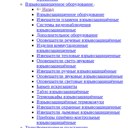
Взрывозащищенное оборудование
Назад
Взрывозащищенное оборудование
Извещатели пламени взрывозащищённые
Системы видеонаблюдения
взрывозащищенные
Дополнительное оборудование
Оповещатели речевые взрывозащищённые
Изделия коммутационные
взрывозащищенные
Извещатели тепловые взрывозащищенные
Оповещатели свето-звуковые
взрывозащищённые
Извещатели ручные взрывозащищённые
Оповещатели звуковые взрывозащищённые
Оповещатели световые взрывозащищённые
Барьер искрозащиты
Табло взрывозащищённые
Термошкафы взрывозащищённые
Взрывозащищённые термокожухи
Извещатели охранные взрывозащищенные
Извещатели дымовые взрывозащищенные
Приборы приёмно-контрольные
взрывозащищённые
Трансформаторные подстанции