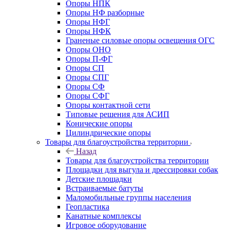
Опоры НПК
Опоры НФ разборные
Опоры НФГ
Опоры НФК
Граненые силовые опоры освещения ОГС
Опоры ОНО
Опоры П-ФГ
Опоры СП
Опоры СПГ
Опоры СФ
Опоры СФГ
Опоры контактной сети
Типовые решения для АСИП
Конические опоры
Цилиндрические опоры
Товары для благоустройства территории
Назад
Товары для благоустройства территории
Площадки для выгула и дрессировки собак
Детские площадки
Встраиваемые батуты
Маломобильные группы населения
Геопластика
Канатные комплексы
Игровое оборудование