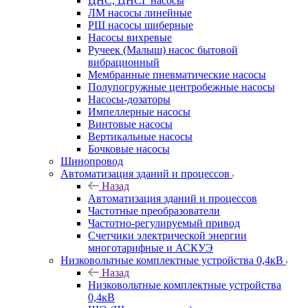
ЦНС, ЦНСГ насосы
ЛМ насосы линейные
РШ насосы шиберные
Насосы вихревые
Ручеек (Малыш) насос бытовой
вибрационный
Мембранные пневматические насосы
Полупогружные центробежные насосы
Насосы-дозаторы
Импеллерные насосы
Винтовые насосы
Вертикальные насосы
Бочковые насосы
Шинопровод
Автоматизация зданий и процессов
Назад
Автоматизация зданий и процессов
Частотные преобразователи
Частотно-регулируемый привод
Счетчики электрической энергии
многотарифные и АСКУЭ
Низковольтные комплектные устройства 0,4кВ
Назад
Низковольтные комплектные устройства
0,4кВ