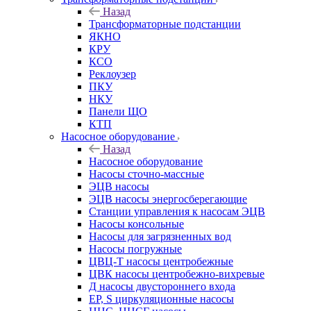
Назад
Трансформаторные подстанции
ЯКНО
КРУ
КСО
Реклоузер
ПКУ
НКУ
Панели ЩО
КТП
Насосное оборудование
Назад
Насосное оборудование
Насосы сточно-массные
ЭЦВ насосы
ЭЦВ насосы энергосберегающие
Станции управления к насосам ЭЦВ
Насосы консольные
Насосы для загрязненных вод
Насосы погружные
ЦВЦ-Т насосы центробежные
ЦВК насосы центробежно-вихревые
Д насосы двустороннего входа
EP, S циркуляционные насосы