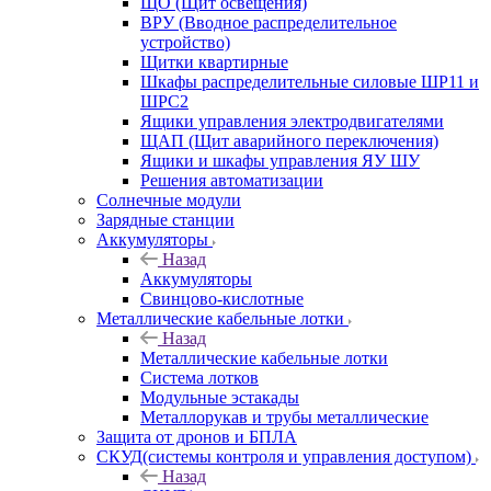
ЩО (Щит освещения)
ВРУ (Вводное распределительное
устройство)
Щитки квартирные
Шкафы распределительные силовые ШР11 и
ШРС2
Ящики управления электродвигателями
ЩАП (Щит аварийного переключения)
Ящики и шкафы управления ЯУ ШУ
Решения автоматизации
Солнечные модули
Зарядные станции
Аккумуляторы
Назад
Аккумуляторы
Свинцово-кислотные
Металлические кабельные лотки
Назад
Металлические кабельные лотки
Система лотков
Модульные эстакады
Металлорукав и трубы металлические
Защита от дронов и БПЛА
СКУД(системы контроля и управления доступом)
Назад