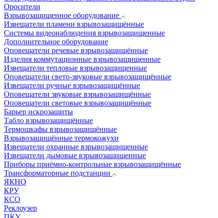
Оросители
Взрывозащищенное оборудование
Извещатели пламени взрывозащищённые
Системы видеонаблюдения взрывозащищенные
Дополнительное оборудование
Оповещатели речевые взрывозащищённые
Изделия коммутационные взрывозащищенные
Извещатели тепловые взрывозащищенные
Оповещатели свето-звуковые взрывозащищённые
Извещатели ручные взрывозащищённые
Оповещатели звуковые взрывозащищённые
Оповещатели световые взрывозащищённые
Барьер искрозащиты
Табло взрывозащищённые
Термошкафы взрывозащищённые
Взрывозащищённые термокожухи
Извещатели охранные взрывозащищенные
Извещатели дымовые взрывозащищенные
Приборы приёмно-контрольные взрывозащищённые
Трансформаторные подстанции
ЯКНО
КРУ
КСО
Реклоузер
ПКУ