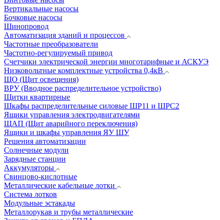
Вертикальные насосы
Бочковые насосы
Шинопровод
Автоматизация зданий и процессов
Частотные преобразователи
Частотно-регулируемый привод
Счетчики электрической энергии многотарифные и АСКУЭ
Низковольтные комплектные устройства 0,4кВ
ЩО (Щит освещения)
ВРУ (Вводное распределительное устройство)
Щитки квартирные
Шкафы распределительные силовые ШР11 и ШРС2
Ящики управления электродвигателями
ЩАП (Щит аварийного переключения)
Ящики и шкафы управления ЯУ ШУ
Решения автоматизации
Солнечные модули
Зарядные станции
Аккумуляторы
Свинцово-кислотные
Металлические кабельные лотки
Система лотков
Модульные эстакады
Металлорукав и трубы металлические