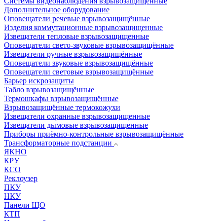
Системы видеонаблюдения взрывозащищенные
Дополнительное оборудование
Оповещатели речевые взрывозащищённые
Изделия коммутационные взрывозащищенные
Извещатели тепловые взрывозащищенные
Оповещатели свето-звуковые взрывозащищённые
Извещатели ручные взрывозащищённые
Оповещатели звуковые взрывозащищённые
Оповещатели световые взрывозащищённые
Барьер искрозащиты
Табло взрывозащищённые
Термошкафы взрывозащищённые
Взрывозащищённые термокожухи
Извещатели охранные взрывозащищенные
Извещатели дымовые взрывозащищенные
Приборы приёмно-контрольные взрывозащищённые
Трансформаторные подстанции
ЯКНО
КРУ
КСО
Реклоузер
ПКУ
НКУ
Панели ЩО
КТП