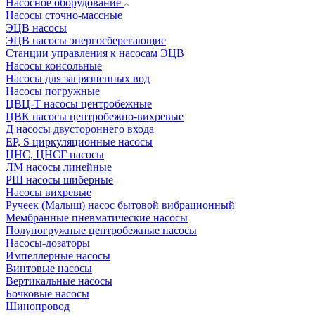
Насосное оборудование
Насосы сточно-массные
ЭЦВ насосы
ЭЦВ насосы энергосберегающие
Станции управления к насосам ЭЦВ
Насосы консольные
Насосы для загрязненных вод
Насосы погружные
ЦВЦ-Т насосы центробежные
ЦВК насосы центробежно-вихревые
Д насосы двустороннего входа
EP, S циркуляционные насосы
ЦНС, ЦНСГ насосы
ЛМ насосы линейные
РШ насосы шиберные
Насосы вихревые
Ручеек (Малыш) насос бытовой вибрационный
Мембранные пневматические насосы
Полупогружные центробежные насосы
Насосы-дозаторы
Импеллерные насосы
Винтовые насосы
Вертикальные насосы
Бочковые насосы
Шинопровод