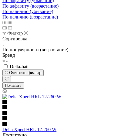
По алфавиту (убывание)
По алфавиту (возрастание)
По наличию (убывание)
По наличию (возрастание)
Фильтр
Сортировка
По популярности (возрастание)
Бренд
Delta-batt
Очистить фильтр
Показать
Освещение
Освещение
Освещение
Освещение
СТРОИТЕЛЬНЫЙ ГИПЕРМАРКЕТ «ЛЕРУА
Здания префектуры ТиНАО
Калужский завод путевых машин и гидроприводов
МЕРЛЕН»
Железнодорожный вокзал Арзамас-1
Delta Xpert HRL 12-260 W
Достаточно