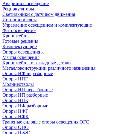
Аварийное освещение
Рециркуляторы
Светильники с датчиком движения
Источники света
Управление освещением и комплектующие
Фитоосвещение
Кронштейны
Готовые решения
Комплектующие
Опоры освещения
Мачты освещения
Кронштейны и закладные детали
Металлоконструкции различного назначения
Опоры НФ неразборные
Опоры НПГ
Молниеотводы
Опоры НП неразборные
Опоры НП разборные
Опоры НПК
Опоры НФ разборные
Опоры НФГ
Опоры НФК
Граненые силовые опоры освещения ОГС
Опоры ОНО
Опоры П-ФГ