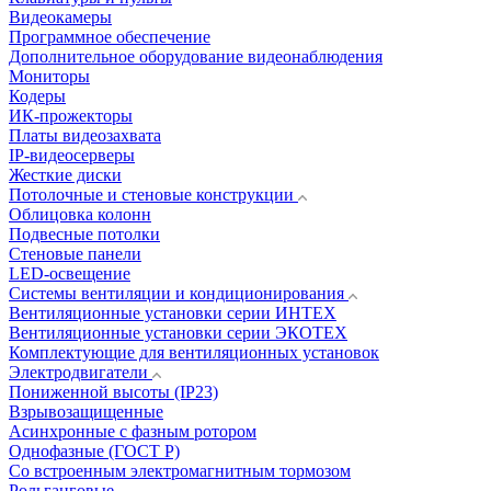
Видеокамеры
Программное обеспечение
Дополнительное оборудование видеонаблюдения
Мониторы
Кодеры
ИК-прожекторы
Платы видеозахвата
IP-видеосерверы
Жесткие диски
Потолочные и стеновые конструкции
Облицовка колонн
Подвесные потолки
Стеновые панели
LED-освещение
Системы вентиляции и кондиционирования
Вентиляционные установки серии ИНТЕХ
Вентиляционные установки серии ЭКОТЕХ
Комплектующие для вентиляционных установок
Электродвигатели
Пониженной высоты (IP23)
Взрывозащищенные
Асинхронные с фазным ротором
Однофазные (ГОСТ Р)
Со встроенным электромагнитным тормозом
Рольганговые