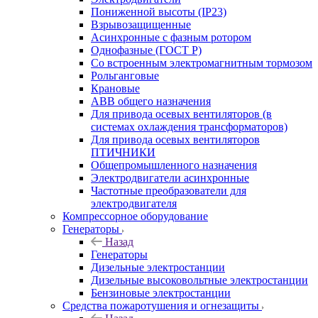
Пониженной высоты (IP23)
Взрывозащищенные
Асинхронные с фазным ротором
Однофазные (ГОСТ Р)
Со встроенным электромагнитным тормозом
Рольганговые
Крановые
АВВ общего назначения
Для привода осевых вентиляторов (в
системах охлаждения трансформаторов)
Для привода осевых вентиляторов
ПТИЧНИКИ
Общепромышленного назначения
Электродвигатели асинхронные
Частотные преобразователи для
электродвигателя
Компрессорное оборудование
Генераторы
Назад
Генераторы
Дизельные электростанции
Дизельные высоковольтные электростанции
Бензиновые электростанции
Средства пожаротушения и огнезащиты