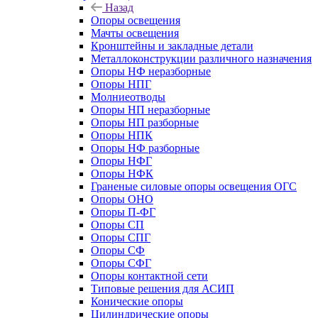
Назад
Опоры освещения
Мачты освещения
Кронштейны и закладные детали
Металлоконструкции различного назначения
Опоры НФ неразборные
Опоры НПГ
Молниеотводы
Опоры НП неразборные
Опоры НП разборные
Опоры НПК
Опоры НФ разборные
Опоры НФГ
Опоры НФК
Граненые силовые опоры освещения ОГС
Опоры ОНО
Опоры П-ФГ
Опоры СП
Опоры СПГ
Опоры СФ
Опоры СФГ
Опоры контактной сети
Типовые решения для АСИП
Конические опоры
Цилиндрические опоры