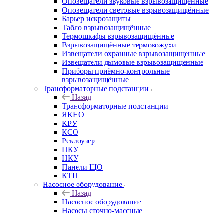
Оповещатели звуковые взрывозащищённые
Оповещатели световые взрывозащищённые
Барьер искрозащиты
Табло взрывозащищённые
Термошкафы взрывозащищённые
Взрывозащищённые термокожухи
Извещатели охранные взрывозащищенные
Извещатели дымовые взрывозащищенные
Приборы приёмно-контрольные
взрывозащищённые
Трансформаторные подстанции
Назад
Трансформаторные подстанции
ЯКНО
КРУ
КСО
Реклоузер
ПКУ
НКУ
Панели ЩО
КТП
Насосное оборудование
Назад
Насосное оборудование
Насосы сточно-массные