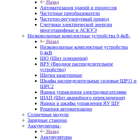
Назад
Автоматизация зданий и процессов
Частотные преобразователи
Частотно-регулируемый привод
Счетчики электрической энергии
многотарифные и АСКУЭ
Низковольтные комплектные устройства 0,4кВ
Назад
Низковольтные комплектные устройства
0,4кВ
ЩО (Щит освещения)
ВРУ (Вводное распределительное
устройство)
Щитки квартирные
Шкафы распределительные силовые ШР11 и
ШРС2
Ящики управления электродвигателями
ЩАП (Щит аварийного переключения)
Ящики и шкафы управления ЯУ ШУ
Решения автоматизации
Солнечные модули
Зарядные станции
Аккумуляторы
Назад
Аккумуляторы