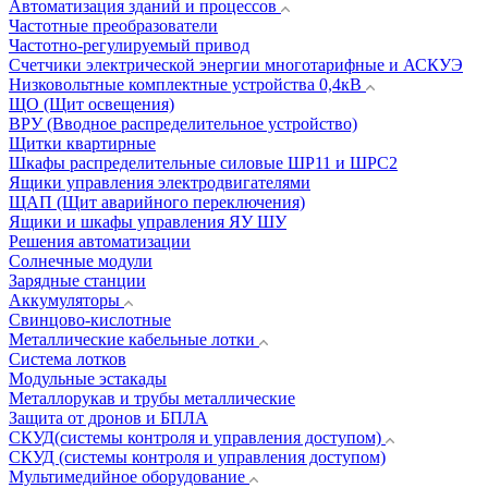
Автоматизация зданий и процессов
Частотные преобразователи
Частотно-регулируемый привод
Счетчики электрической энергии многотарифные и АСКУЭ
Низковольтные комплектные устройства 0,4кВ
ЩО (Щит освещения)
ВРУ (Вводное распределительное устройство)
Щитки квартирные
Шкафы распределительные силовые ШР11 и ШРС2
Ящики управления электродвигателями
ЩАП (Щит аварийного переключения)
Ящики и шкафы управления ЯУ ШУ
Решения автоматизации
Солнечные модули
Зарядные станции
Аккумуляторы
Свинцово-кислотные
Металлические кабельные лотки
Система лотков
Модульные эстакады
Металлорукав и трубы металлические
Защита от дронов и БПЛА
СКУД(системы контроля и управления доступом)
СКУД (системы контроля и управления доступом)
Мультимедийное оборудование