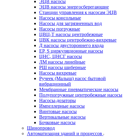
ЭЦВ насосы
ЭЦВ насосы энергосберегающие
Станции управления к насосам ЭЦВ
Насосы консольные
Насосы для загрязненных вод
Насосы погружные
ЦВЦ-Т насосы центробежные
ЦВК насосы центробежно-вихревые
Д насосы двустороннего входа
EP, S циркуляционные насосы
ЦНС, ЦНСГ насосы
ЛМ насосы линейные
РШ насосы шиберные
Насосы вихревые
Ручеек (Малыш) насос бытовой
вибрационный
Мембранные пневматические насосы
Полупогружные центробежные насосы
Насосы-дозаторы
Импеллерные насосы
Винтовые насосы
Вертикальные насосы
Бочковые насосы
Шинопровод
Автоматизация зданий и процессов