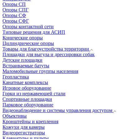
Опоры СП
Опоры СПГ
Опоры СФ
Опоры СФГ
Опоры контактной сети
Типовые решения для АСИП
Конические опоры
Цилиндрические опоры
Товары для благоустройства территории
Площадки для выгула и дрессировки собак
Детские площадки
Встраиваемые батуты
Маломобильные группы населения
Геопластика
Канатные комплексы
Игровое оборудование
Горки из нержавеющей стали
Спортивные площадки
Парковое оборудование
Видеонаблюдение и системы управления доступом
Объективы
Кронштейны и крепления
Кожухи для камеры
Видеорегистраторы
Клавиатуры и пульты