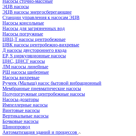
Насосы сточно-массные
ЭЦВ насосы
ЭЦВ насосы энергосберегающие
Станции управления к насосам ЭЦВ
Насосы консольные
Насосы для загрязненных вод
Насосы погружные
ЦВЦ-Т насосы центробежные
ЦВК насосы центробежно-вихревые
Д насосы двустороннего входа
EP, S циркуляционные насосы
ЦНС, ЦНСГ насосы
ЛМ насосы линейные
РШ насосы шиберные
Насосы вихревые
Ручеек (Малыш) насос бытовой вибрационный
Мембранные пневматические насосы
Полупогружные центробежные насосы
Насосы-дозаторы
Импеллерные насосы
Винтовые насосы
Вертикальные насосы
Бочковые насосы
Шинопровод
Автоматизация зданий и процессов