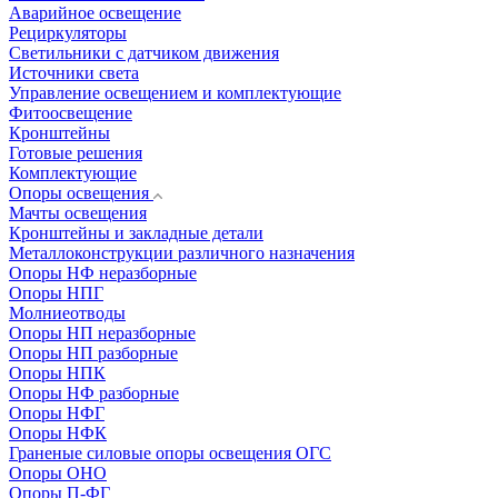
Аварийное освещение
Рециркуляторы
Светильники с датчиком движения
Источники света
Управление освещением и комплектующие
Фитоосвещение
Кронштейны
Готовые решения
Комплектующие
Опоры освещения
Мачты освещения
Кронштейны и закладные детали
Металлоконструкции различного назначения
Опоры НФ неразборные
Опоры НПГ
Молниеотводы
Опоры НП неразборные
Опоры НП разборные
Опоры НПК
Опоры НФ разборные
Опоры НФГ
Опоры НФК
Граненые силовые опоры освещения ОГС
Опоры ОНО
Опоры П-ФГ