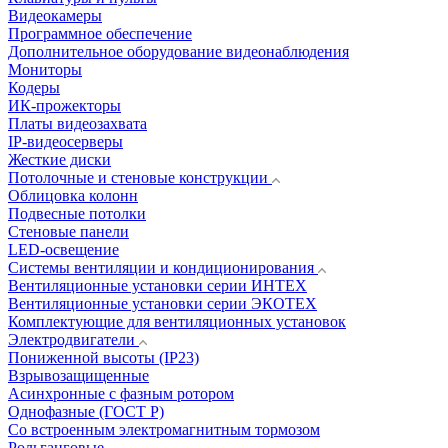
Видеокамеры
Программное обеспечение
Дополнительное оборудование видеонаблюдения
Мониторы
Кодеры
ИК-прожекторы
Платы видеозахвата
IP-видеосерверы
Жесткие диски
Потолочные и стеновые конструкции
Облицовка колонн
Подвесные потолки
Стеновые панели
LED-освещение
Системы вентиляции и кондиционирования
Вентиляционные установки серии ИНТЕХ
Вентиляционные установки серии ЭКОТЕХ
Комплектующие для вентиляционных установок
Электродвигатели
Пониженной высоты (IP23)
Взрывозащищенные
Асинхронные с фазным ротором
Однофазные (ГОСТ Р)
Со встроенным электромагнитным тормозом
Рольганговые