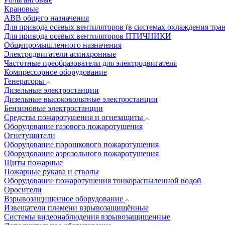
Крановые
АВВ общего назначения
Для привода осевых вентиляторов (в системах охлаждения тра
Для привода осевых вентиляторов ПТИЧНИКИ
Общепромышленного назначения
Электродвигатели асинхронные
Частотные преобразователи для электродвигателя
Компрессорное оборудование
Генераторы
Дизельные электростанции
Дизельные высоковольтные электростанции
Бензиновые электростанции
Средства пожаротушения и огнезащиты
Оборудование газового пожаротушения
Огнетушители
Оборудование порошкового пожаротушения
Оборудование аэрозольного пожаротушения
Щиты пожарные
Пожарные рукава и стволы
Оборудование пожаротушения тонкораспыленной водой
Оросители
Взрывозащищенное оборудование
Извещатели пламени взрывозащищённые
Системы видеонаблюдения взрывозащищенные