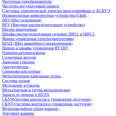
Частотные преобразователи
Частотно-регулируемый привод
Счетчики электрической энергии многотарифные и АСКУЭ
Низковольтные комплектные устройства 0,4кВ
ЩО (Щит освещения)
ВРУ (Вводное распределительное устройство)
Щитки квартирные
Шкафы распределительные силовые ШР11 и ШРС2
Ящики управления электродвигателями
ЩАП (Щит аварийного переключения)
Ящики и шкафы управления ЯУ ШУ
Решения автоматизации
Солнечные модули
Зарядные станции
Аккумуляторы
Свинцово-кислотные
Металлические кабельные лотки
Система лотков
Модульные эстакады
Металлорукав и трубы металлические
Защита от дронов и БПЛА
СКУД(системы контроля и управления доступом)
СКУД (системы контроля и управления доступом)
Мультимедийное оборудование
Документ-камеры