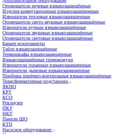
Дополнительное оборудование
Оповещатели речевые взрывозащищённые
Изделия коммутационные взрывозащищенные
Извещатели тепловые взрывозащищенные
Оповещатели свето-звуковые взрывозащищённые
Извещатели ручные взрывозащищённые
Оповещатели звуковые взрывозащищённые
Оповещатели световые взрывозащищённые
Барьер искрозащиты
Табло взрывозащищённые
Термошкафы взрывозащищённые
Взрывозащищённые термокожухи
Извещатели охранные взрывозащищенные
Извещатели дымовые взрывозащищенные
Приборы приёмно-контрольные взрывозащищённые
Трансформаторные подстанции
ЯКНО
КРУ
КСО
Реклоузер
ПКУ
НКУ
Панели ЩО
КТП
Насосное оборудование