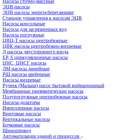
Насосы сточно-массные
ЭЦВ насосы
ЭЦВ насосы энергосберегающие
Станции управления к насосам ЭЦВ
Насосы консольные
Насосы для загрязненных вод
Насосы погружные
ЦВЦ-Т насосы центробежные
ЦВК насосы центробежно-вихревые
Д насосы двустороннего входа
EP, S циркуляционные насосы
ЦНС, ЦНСГ насосы
ЛМ насосы линейные
РШ насосы шиберные
Насосы вихревые
Ручеек (Малыш) насос бытовой вибрационный
Мембранные пневматические насосы
Полупогружные центробежные насосы
Насосы-дозаторы
Импеллерные насосы
Винтовые насосы
Вертикальные насосы
Бочковые насосы
Шинопровод
Автоматизация зданий и процессов