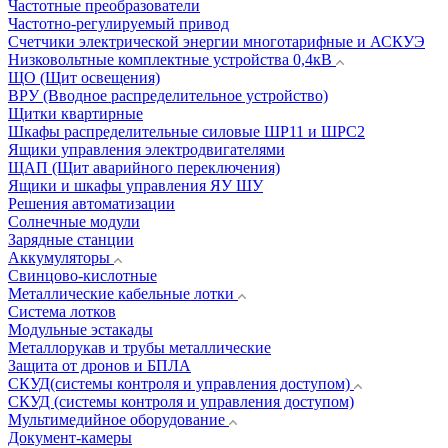
Частотные преобразователи
Частотно-регулируемый привод
Счетчики электрической энергии многотарифные и АСКУЭ
Низковольтные комплектные устройства 0,4кВ
ЩО (Щит освещения)
ВРУ (Вводное распределительное устройство)
Щитки квартирные
Шкафы распределительные силовые ШР11 и ШРС2
Ящики управления электродвигателями
ЩАП (Щит аварийного переключения)
Ящики и шкафы управления ЯУ ШУ
Решения автоматизации
Солнечные модули
Зарядные станции
Аккумуляторы
Свинцово-кислотные
Металлические кабельные лотки
Система лотков
Модульные эстакады
Металлорукав и трубы металлические
Защита от дронов и БПЛА
СКУД(системы контроля и управления доступом)
СКУД (системы контроля и управления доступом)
Мультимедийное оборудование
Документ-камеры