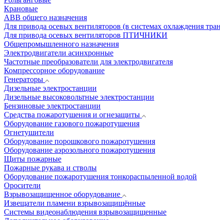
Крановые
АВВ общего назначения
Для привода осевых вентиляторов (в системах охлаждения тра
Для привода осевых вентиляторов ПТИЧНИКИ
Общепромышленного назначения
Электродвигатели асинхронные
Частотные преобразователи для электродвигателя
Компрессорное оборудование
Генераторы
Дизельные электростанции
Дизельные высоковольтные электростанции
Бензиновые электростанции
Средства пожаротушения и огнезащиты
Оборудование газового пожаротушения
Огнетушители
Оборудование порошкового пожаротушения
Оборудование аэрозольного пожаротушения
Щиты пожарные
Пожарные рукава и стволы
Оборудование пожаротушения тонкораспыленной водой
Оросители
Взрывозащищенное оборудование
Извещатели пламени взрывозащищённые
Системы видеонаблюдения взрывозащищенные