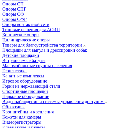
Опоры СП
Опоры СПГ
Опоры СФ
Опоры СФГ
Опоры контактной сети
Типовые решения для АСИП
Конические опоры
Цилиндрические опоры
Товары для благоустройства территории
Площадки для выгула и дрессировки собак
Детские площадки
Встраиваемые батуты
Маломобильные группы населения
Геопластика
Канатные комплексы
Игровое оборудование
Горки из нержавеющей стали
Спортивные площадки
Парковое оборудование
Видеонаблюдение и системы управления доступом
Объективы
Кронштейны и крепления
Кожухи для камеры
Видеорегистраторы
Клавиатуры и пульты