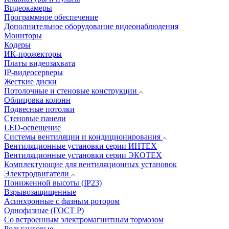
Видеокамеры
Программное обеспечение
Дополнительное оборудование видеонаблюдения
Мониторы
Кодеры
ИК-прожекторы
Платы видеозахвата
IP-видеосерверы
Жесткие диски
Потолочные и стеновые конструкции
Облицовка колонн
Подвесные потолки
Стеновые панели
LED-освещение
Системы вентиляции и кондиционирования
Вентиляционные установки серии ИНТЕХ
Вентиляционные установки серии ЭКОТЕХ
Комплектующие для вентиляционных установок
Электродвигатели
Пониженной высоты (IP23)
Взрывозащищенные
Асинхронные с фазным ротором
Однофазные (ГОСТ Р)
Со встроенным электромагнитным тормозом
Рольганговые