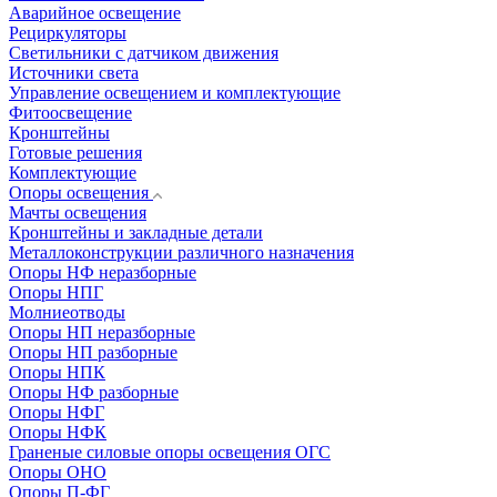
Аварийное освещение
Рециркуляторы
Светильники с датчиком движения
Источники света
Управление освещением и комплектующие
Фитоосвещение
Кронштейны
Готовые решения
Комплектующие
Опоры освещения
Мачты освещения
Кронштейны и закладные детали
Металлоконструкции различного назначения
Опоры НФ неразборные
Опоры НПГ
Молниеотводы
Опоры НП неразборные
Опоры НП разборные
Опоры НПК
Опоры НФ разборные
Опоры НФГ
Опоры НФК
Граненые силовые опоры освещения ОГС
Опоры ОНО
Опоры П-ФГ