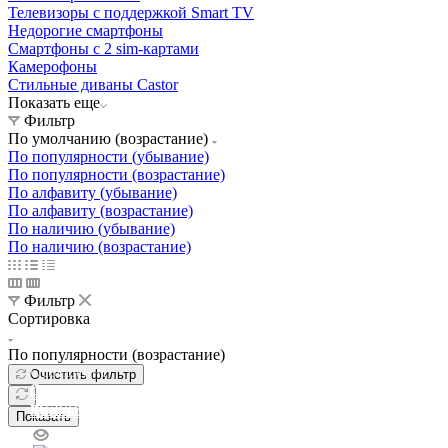
Телевизоры с поддержкой Smart TV
Недорогие смартфоны
Смартфоны с 2 sim-картами
Камерофоны
Стильные диваны Castor
Показать еще
Фильтр
По умолчанию (возрастание)
По популярности (убывание)
По популярности (возрастание)
По алфавиту (убывание)
По алфавиту (возрастание)
По наличию (убывание)
По наличию (возрастание)
Фильтр
Сортировка
По популярности (возрастание)
Освещение
Очистить фильтр
Освещение
Освещение
Освещение
СТРОИТЕЛЬНЫЙ ГИПЕРМАРКЕТ «ЛЕРУА
Здания префектуры ТиНАО
Калужский завод путевых машин и гидроприводов
МЕРЛЕН»
Железнодорожный вокзал Арзамас-1
Показать