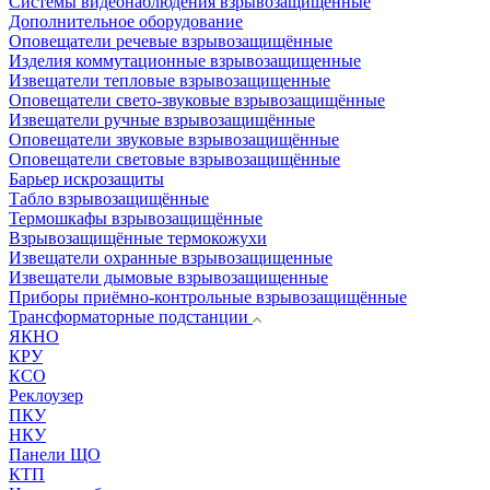
Системы видеонаблюдения взрывозащищенные
Дополнительное оборудование
Оповещатели речевые взрывозащищённые
Изделия коммутационные взрывозащищенные
Извещатели тепловые взрывозащищенные
Оповещатели свето-звуковые взрывозащищённые
Извещатели ручные взрывозащищённые
Оповещатели звуковые взрывозащищённые
Оповещатели световые взрывозащищённые
Барьер искрозащиты
Табло взрывозащищённые
Термошкафы взрывозащищённые
Взрывозащищённые термокожухи
Извещатели охранные взрывозащищенные
Извещатели дымовые взрывозащищенные
Приборы приёмно-контрольные взрывозащищённые
Трансформаторные подстанции
ЯКНО
КРУ
КСО
Реклоузер
ПКУ
НКУ
Панели ЩО
КТП