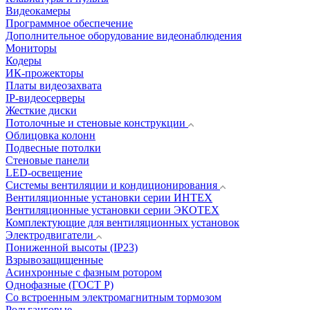
Видеокамеры
Программное обеспечение
Дополнительное оборудование видеонаблюдения
Мониторы
Кодеры
ИК-прожекторы
Платы видеозахвата
IP-видеосерверы
Жесткие диски
Потолочные и стеновые конструкции
Облицовка колонн
Подвесные потолки
Стеновые панели
LED-освещение
Системы вентиляции и кондиционирования
Вентиляционные установки серии ИНТЕХ
Вентиляционные установки серии ЭКОТЕХ
Комплектующие для вентиляционных установок
Электродвигатели
Пониженной высоты (IP23)
Взрывозащищенные
Асинхронные с фазным ротором
Однофазные (ГОСТ Р)
Со встроенным электромагнитным тормозом
Рольганговые