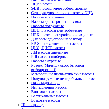
ЭЦВ насосы
ЭЦВ насосы энергосберегающие
Станции управления к насосам ЭЦВ
Насосы консольные
Насосы для загрязненных вод
Насосы погружные
ЦВЦ-Т насосы центробежные
ЦВК насосы центробежно-вихревые
Д насосы двустороннего входа
EP, S циркуляционные насосы
ЦНС, ЦНСГ насосы
ЛМ насосы линейные
РШ насосы шиберные
Насосы вихревые
Ручеек (Малыш) насос бытовой
вибрационный
Мембранные пневматические насосы
Полупогружные центробежные насосы
Насосы-дозаторы
Импеллерные насосы
Винтовые насосы
Вертикальные насосы
Бочковые насосы
Шинопровод