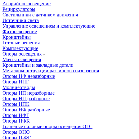
Аварийное освещение
Рециркуляторы
Светильники с датчиком движения
Источники света
Управление освещением и комплектующие
Фитоосвещение
Кронштейны
Готовые решения
Комплектующие
Опоры освещения
Мачты освещения
Кронштейны и закладные детали
Металлоконструкции различного назначения
Опоры НФ неразборные
Опоры НПГ
Молниеотводы
Опоры НП неразборные
Опоры НП разборные
Опоры НПК
Опоры НФ разборные
Опоры НФГ
Опоры НФК
Граненые силовые опоры освещения ОГС
Опоры ОНО
Опоры П-ФГ