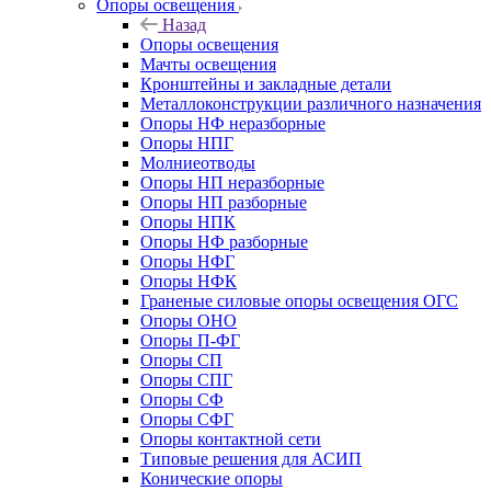
Опоры освещения
Назад
Опоры освещения
Мачты освещения
Кронштейны и закладные детали
Металлоконструкции различного назначения
Опоры НФ неразборные
Опоры НПГ
Молниеотводы
Опоры НП неразборные
Опоры НП разборные
Опоры НПК
Опоры НФ разборные
Опоры НФГ
Опоры НФК
Граненые силовые опоры освещения ОГС
Опоры ОНО
Опоры П-ФГ
Опоры СП
Опоры СПГ
Опоры СФ
Опоры СФГ
Опоры контактной сети
Типовые решения для АСИП
Конические опоры