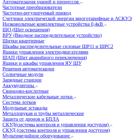
Автоматизация зданий и процессов
Частотные преобразователи
Частотно-регулируемый привод
Счетчики электрической энергии многотарифные и АСКУЭ
Низковольтные комплектные устройства 0,4кВ
ЩО (Щит освещения)
ВРУ (Вводное распределительное устройство)
Щитки квартирные
Шкафы распределительные силовые ШР11 и ШРС2
Ящики управления электродвигателями
ЩАП (Щит аварийного переключения)
Ящики и шкафы управления ЯУ ШУ
Решения автоматизации
Солнечные модули
Зарядные станции
Аккумуляторы
Свинцово-кислотные
Металлические кабельные лотки
Система лотков
Модульные эстакады
Металлорукав и трубы металлические
Защита от дронов и БПЛА
СКУД(системы контроля и управления доступом)
СКУД (системы контроля и управления доступом)
Мультимедийное оборудование