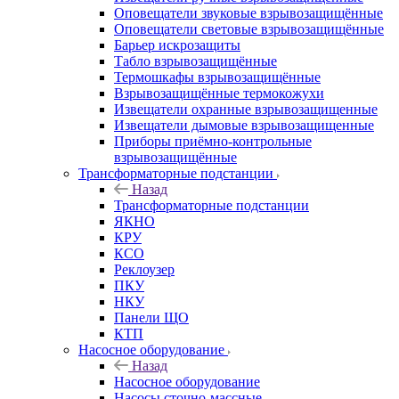
Оповещатели звуковые взрывозащищённые
Оповещатели световые взрывозащищённые
Барьер искрозащиты
Табло взрывозащищённые
Термошкафы взрывозащищённые
Взрывозащищённые термокожухи
Извещатели охранные взрывозащищенные
Извещатели дымовые взрывозащищенные
Приборы приёмно-контрольные
взрывозащищённые
Трансформаторные подстанции
Назад
Трансформаторные подстанции
ЯКНО
КРУ
КСО
Реклоузер
ПКУ
НКУ
Панели ЩО
КТП
Насосное оборудование
Назад
Насосное оборудование
Насосы сточно-массные