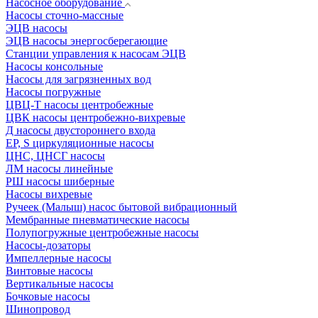
Насосное оборудование
Насосы сточно-массные
ЭЦВ насосы
ЭЦВ насосы энергосберегающие
Станции управления к насосам ЭЦВ
Насосы консольные
Насосы для загрязненных вод
Насосы погружные
ЦВЦ-Т насосы центробежные
ЦВК насосы центробежно-вихревые
Д насосы двустороннего входа
EP, S циркуляционные насосы
ЦНС, ЦНСГ насосы
ЛМ насосы линейные
РШ насосы шиберные
Насосы вихревые
Ручеек (Малыш) насос бытовой вибрационный
Мембранные пневматические насосы
Полупогружные центробежные насосы
Насосы-дозаторы
Импеллерные насосы
Винтовые насосы
Вертикальные насосы
Бочковые насосы
Шинопровод