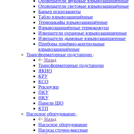
Оповещатели звуковые взрывозащищённые
Оповещатели световые взрывозащищённые
Барьер искрозащиты
Табло взрывозащищённые
Термошкафы взрывозащищённые
Взрывозащищённые термокожухи
Извещатели охранные взрывозащищенные
Извещатели дымовые взрывозащищенные
Приборы приёмно-контрольные
взрывозащищённые
Трансформаторные подстанции
Назад
Трансформаторные подстанции
ЯКНО
КРУ
КСО
Реклоузер
ПКУ
НКУ
Панели ЩО
КТП
Насосное оборудование
Назад
Насосное оборудование
Насосы сточно-массные