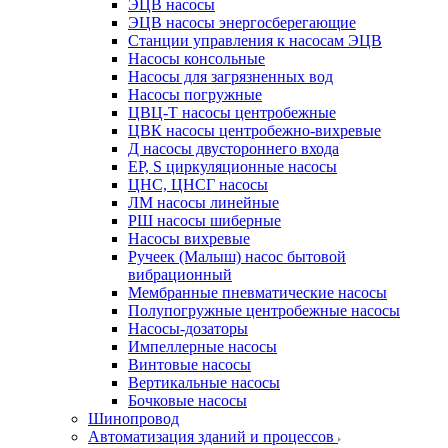
ЭЦВ насосы
ЭЦВ насосы энергосберегающие
Станции управления к насосам ЭЦВ
Насосы консольные
Насосы для загрязненных вод
Насосы погружные
ЦВЦ-Т насосы центробежные
ЦВК насосы центробежно-вихревые
Д насосы двустороннего входа
EP, S циркуляционные насосы
ЦНС, ЦНСГ насосы
ЛМ насосы линейные
РШ насосы шиберные
Насосы вихревые
Ручеек (Малыш) насос бытовой
вибрационный
Мембранные пневматические насосы
Полупогружные центробежные насосы
Насосы-дозаторы
Импеллерные насосы
Винтовые насосы
Вертикальные насосы
Бочковые насосы
Шинопровод
Автоматизация зданий и процессов