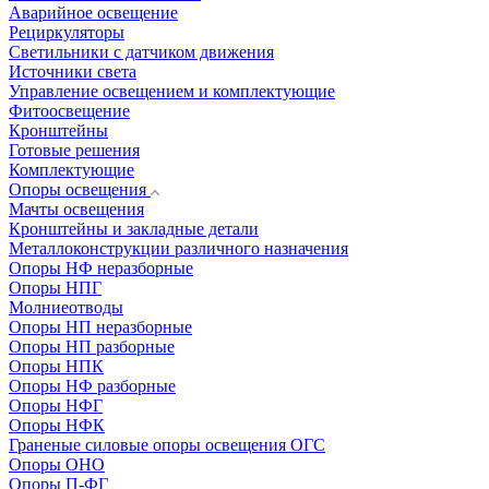
Аварийное освещение
Рециркуляторы
Светильники с датчиком движения
Источники света
Управление освещением и комплектующие
Фитоосвещение
Кронштейны
Готовые решения
Комплектующие
Опоры освещения
Мачты освещения
Кронштейны и закладные детали
Металлоконструкции различного назначения
Опоры НФ неразборные
Опоры НПГ
Молниеотводы
Опоры НП неразборные
Опоры НП разборные
Опоры НПК
Опоры НФ разборные
Опоры НФГ
Опоры НФК
Граненые силовые опоры освещения ОГС
Опоры ОНО
Опоры П-ФГ