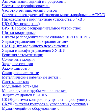
Автоматизация зданий и процессов
Частотные преобразователи
Частотно-регулируемый привод
Счетчики электрической энергии многотарифные и АСКУЭ
Низковольтные комплектные устройства 0,4кВ
ЩО (Щит освещения)
ВРУ (Вводное распределительное устройство)
Щитки квартирные
Шкафы распределительные силовые ШР11 и ШРС2
Ящики управления электродвигателями
ЩАП (Щит аварийного переключения)
Ящики и шкафы управления ЯУ ШУ
Решения автоматизации
Солнечные модули
Зарядные станции
Аккумуляторы
Свинцово-кислотные
Металлические кабельные лотки
Система лотков
Модульные эстакады
Металлорукав и трубы металлические
Защита от дронов и БПЛА
СКУД(системы контроля и управления доступом)
СКУД (системы контроля и управления доступом)
Мультимедийное оборудование