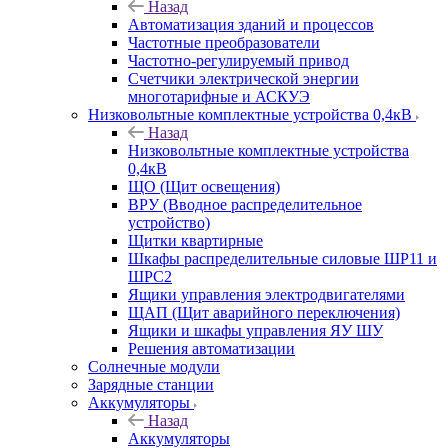
Назад
Автоматизация зданий и процессов
Частотные преобразователи
Частотно-регулируемый привод
Счетчики электрической энергии
многотарифные и АСКУЭ
Низковольтные комплектные устройства 0,4кВ
Назад
Низковольтные комплектные устройства
0,4кВ
ЩО (Щит освещения)
ВРУ (Вводное распределительное
устройство)
Щитки квартирные
Шкафы распределительные силовые ШР11 и
ШРС2
Ящики управления электродвигателями
ЩАП (Щит аварийного переключения)
Ящики и шкафы управления ЯУ ШУ
Решения автоматизации
Солнечные модули
Зарядные станции
Аккумуляторы
Назад
Аккумуляторы