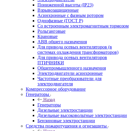
Пониженной высоты (IP23)
Взрывозащищенные
Асинхронные с фазным ротором
Однофазные (ГОСТ Р)
Со встроенным электромагнитным тормозом
Рольганговые
Крановые
АВВ общего назначения
Для привода осевых вентиляторов (в
системах охлаждения трансформаторов)
Для привода осевых вентиляторов
ПТИЧНИКИ
Общепромышленного назначения
Электродвигатели асинхронные
Частотные преобразователи для
электродвигателя
Компрессорное оборудование
Генераторы
Назад
Генераторы
Дизельные электростанции
Дизельные высоковольтные электростанции
Бензиновые электростанции
Средства пожаротушения и огнезащиты