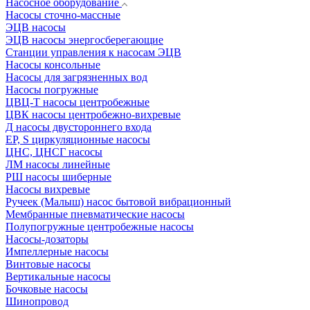
Насосное оборудование
Насосы сточно-массные
ЭЦВ насосы
ЭЦВ насосы энергосберегающие
Станции управления к насосам ЭЦВ
Насосы консольные
Насосы для загрязненных вод
Насосы погружные
ЦВЦ-Т насосы центробежные
ЦВК насосы центробежно-вихревые
Д насосы двустороннего входа
EP, S циркуляционные насосы
ЦНС, ЦНСГ насосы
ЛМ насосы линейные
РШ насосы шиберные
Насосы вихревые
Ручеек (Малыш) насос бытовой вибрационный
Мембранные пневматические насосы
Полупогружные центробежные насосы
Насосы-дозаторы
Импеллерные насосы
Винтовые насосы
Вертикальные насосы
Бочковые насосы
Шинопровод