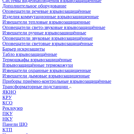
Системы видеонаблюдения взрывозащищенные
Дополнительное оборудование
Оповещатели речевые взрывозащищённые
Изделия коммутационные взрывозащищенные
Извещатели тепловые взрывозащищенные
Оповещатели свето-звуковые взрывозащищённые
Извещатели ручные взрывозащищённые
Оповещатели звуковые взрывозащищённые
Оповещатели световые взрывозащищённые
Барьер искрозащиты
Табло взрывозащищённые
Термошкафы взрывозащищённые
Взрывозащищённые термокожухи
Извещатели охранные взрывозащищенные
Извещатели дымовые взрывозащищенные
Приборы приёмно-контрольные взрывозащищённые
Трансформаторные подстанции
ЯКНО
КРУ
КСО
Реклоузер
ПКУ
НКУ
Панели ЩО
КТП