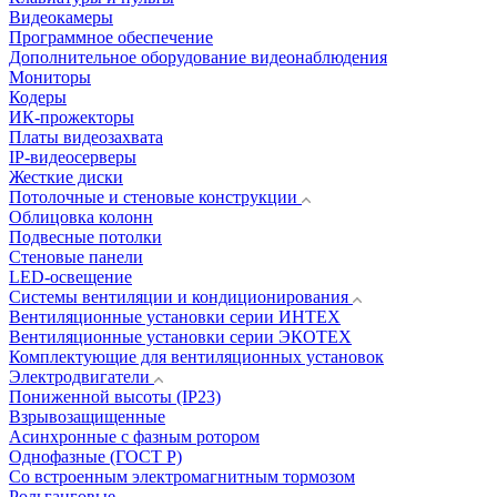
Видеокамеры
Программное обеспечение
Дополнительное оборудование видеонаблюдения
Мониторы
Кодеры
ИК-прожекторы
Платы видеозахвата
IP-видеосерверы
Жесткие диски
Потолочные и стеновые конструкции
Облицовка колонн
Подвесные потолки
Стеновые панели
LED-освещение
Системы вентиляции и кондиционирования
Вентиляционные установки серии ИНТЕХ
Вентиляционные установки серии ЭКОТЕХ
Комплектующие для вентиляционных установок
Электродвигатели
Пониженной высоты (IP23)
Взрывозащищенные
Асинхронные с фазным ротором
Однофазные (ГОСТ Р)
Со встроенным электромагнитным тормозом
Рольганговые