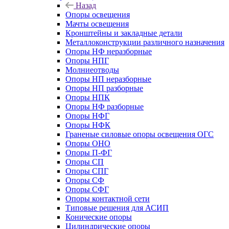
Назад
Опоры освещения
Мачты освещения
Кронштейны и закладные детали
Металлоконструкции различного назначения
Опоры НФ неразборные
Опоры НПГ
Молниеотводы
Опоры НП неразборные
Опоры НП разборные
Опоры НПК
Опоры НФ разборные
Опоры НФГ
Опоры НФК
Граненые силовые опоры освещения ОГС
Опоры ОНО
Опоры П-ФГ
Опоры СП
Опоры СПГ
Опоры СФ
Опоры СФГ
Опоры контактной сети
Типовые решения для АСИП
Конические опоры
Цилиндрические опоры