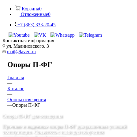
Корзина
0
Отложенные
0
+7 (863) 333-20-45
Контактная информация
ул. Малиновского, 3
mail@lavert.ru
Опоры П-ФГ
Главная
—
Каталог
—
Опоры освещения
—
Опоры П-ФГ
Опоры П-ФГ для освещения
Прочные и надежные опоры П-ФГ для различных условий
эксплуатации. Свяжитесь с нами для получения