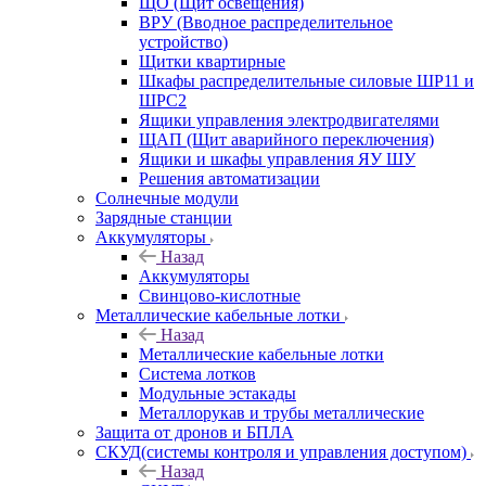
ЩО (Щит освещения)
ВРУ (Вводное распределительное
устройство)
Щитки квартирные
Шкафы распределительные силовые ШР11 и
ШРС2
Ящики управления электродвигателями
ЩАП (Щит аварийного переключения)
Ящики и шкафы управления ЯУ ШУ
Решения автоматизации
Солнечные модули
Зарядные станции
Аккумуляторы
Назад
Аккумуляторы
Свинцово-кислотные
Металлические кабельные лотки
Назад
Металлические кабельные лотки
Система лотков
Модульные эстакады
Металлорукав и трубы металлические
Защита от дронов и БПЛА
СКУД(системы контроля и управления доступом)
Назад