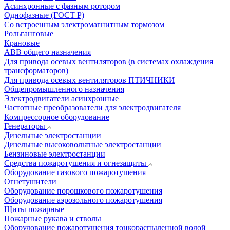
Асинхронные с фазным ротором
Однофазные (ГОСТ Р)
Со встроенным электромагнитным тормозом
Рольганговые
Крановые
АВВ общего назначения
Для привода осевых вентиляторов (в системах охлаждения
трансформаторов)
Для привода осевых вентиляторов ПТИЧНИКИ
Общепромышленного назначения
Электродвигатели асинхронные
Частотные преобразователи для электродвигателя
Компрессорное оборудование
Генераторы
Дизельные электростанции
Дизельные высоковольтные электростанции
Бензиновые электростанции
Средства пожаротушения и огнезащиты
Оборудование газового пожаротушения
Огнетушители
Оборудование порошкового пожаротушения
Оборудование аэрозольного пожаротушения
Щиты пожарные
Пожарные рукава и стволы
Оборудование пожаротушения тонкораспыленной водой