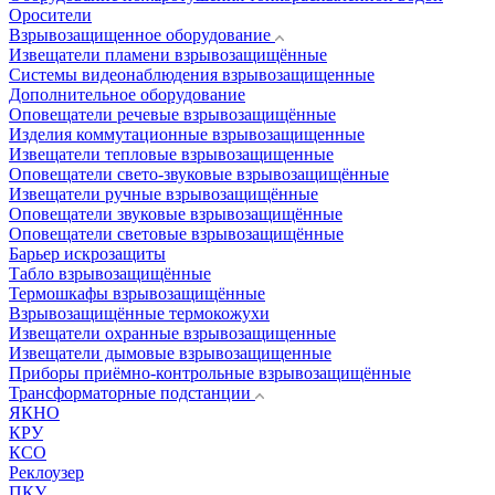
Оросители
Взрывозащищенное оборудование
Извещатели пламени взрывозащищённые
Системы видеонаблюдения взрывозащищенные
Дополнительное оборудование
Оповещатели речевые взрывозащищённые
Изделия коммутационные взрывозащищенные
Извещатели тепловые взрывозащищенные
Оповещатели свето-звуковые взрывозащищённые
Извещатели ручные взрывозащищённые
Оповещатели звуковые взрывозащищённые
Оповещатели световые взрывозащищённые
Барьер искрозащиты
Табло взрывозащищённые
Термошкафы взрывозащищённые
Взрывозащищённые термокожухи
Извещатели охранные взрывозащищенные
Извещатели дымовые взрывозащищенные
Приборы приёмно-контрольные взрывозащищённые
Трансформаторные подстанции
ЯКНО
КРУ
КСО
Реклоузер
ПКУ