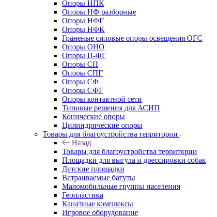
Опоры НПК
Опоры НФ разборные
Опоры НФГ
Опоры НФК
Граненые силовые опоры освещения ОГС
Опоры ОНО
Опоры П-ФГ
Опоры СП
Опоры СПГ
Опоры СФ
Опоры СФГ
Опоры контактной сети
Типовые решения для АСИП
Конические опоры
Цилиндрические опоры
Товары для благоустройства территории
Назад
Товары для благоустройства территории
Площадки для выгула и дрессировки собак
Детские площадки
Встраиваемые батуты
Маломобильные группы населения
Геопластика
Канатные комплексы
Игровое оборудование