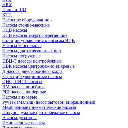
НКУ
Панели ЩО
КТП
Насосное оборудование
Насосы сточно-массные
ЭЦВ насосы
ЭЦВ насосы энергосберегающие
Станции управления к насосам ЭЦВ
Насосы консольные
Насосы для загрязненных вод
Насосы погружные
ЦВЦ-Т насосы центробежные
ЦВК насосы центробежно-вихревые
Д насосы двустороннего входа
EP, S циркуляционные насосы
ЦНС, ЦНСГ насосы
ЛМ насосы линейные
РШ насосы шиберные
Насосы вихревые
Ручеек (Малыш) насос бытовой вибрационный
Мембранные пневматические насосы
Полупогружные центробежные насосы
Насосы-дозаторы
Импеллерные насосы
Винтовые насосы