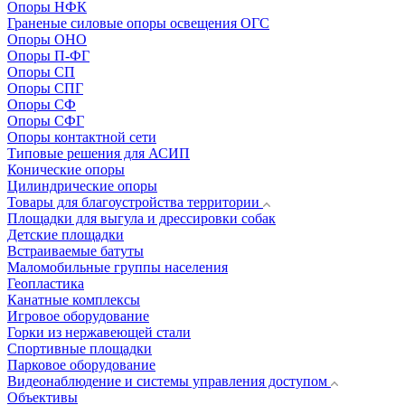
Опоры НФК
Граненые силовые опоры освещения ОГС
Опоры ОНО
Опоры П-ФГ
Опоры СП
Опоры СПГ
Опоры СФ
Опоры СФГ
Опоры контактной сети
Типовые решения для АСИП
Конические опоры
Цилиндрические опоры
Товары для благоустройства территории
Площадки для выгула и дрессировки собак
Детские площадки
Встраиваемые батуты
Маломобильные группы населения
Геопластика
Канатные комплексы
Игровое оборудование
Горки из нержавеющей стали
Спортивные площадки
Парковое оборудование
Видеонаблюдение и системы управления доступом
Объективы