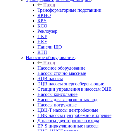
Назад
Трансформаторные подстанции
ЯКНО
КРУ
КСО
Реклоузер
ПКУ
НКУ
Панели ЩО
КТП
Насосное оборудование
Назад
Насосное оборудование
Насосы сточно-массные
ЭЦВ насосы
ЭЦВ насосы энергосберегающие
Станции управления к насосам ЭЦВ
Насосы консольные
Насосы для загрязненных вод
Насосы погружные
ЦВЦ-Т насосы центробежные
ЦВК насосы центробежно-вихревые
Д насосы двустороннего входа
EP, S циркуляционные насосы