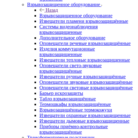
Взрывозащищенное оборудование
Назад
Взрывозащищенное оборудование
Извещатели пламени взрывозащищённые
Системы видеонаблюдения
взрывозащищенные
Дополнительное оборудование
Оповещатели речевые взрывозащищённые
Изделия коммутационные
взрывозащищенные
Извещатели тепловые взрывозащищенные
Оповещатели свето-звуковые
взрывозащищённые
Извещатели ручные взрывозащищённые
Оповещатели звуковые взрывозащищённые
Оповещатели световые взрывозащищённые
Барьер искрозащиты
Табло взрывозащищённые
Термошкафы взрывозащищённые
Взрывозащищённые термокожухи
Извещатели охранные взрывозащищенные
Извещатели дымовые взрывозащищенные
Приборы приёмно-контрольные
взрывозащищённые
Трансформаторные подстанции