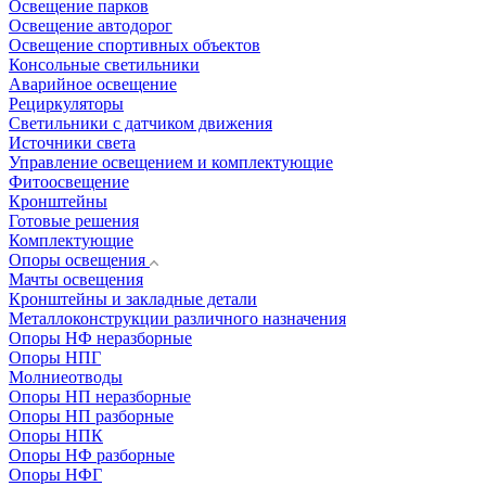
Освещение парков
Освещение автодорог
Освещение спортивных объектов
Консольные светильники
Аварийное освещение
Рециркуляторы
Светильники с датчиком движения
Источники света
Управление освещением и комплектующие
Фитоосвещение
Кронштейны
Готовые решения
Комплектующие
Опоры освещения
Мачты освещения
Кронштейны и закладные детали
Металлоконструкции различного назначения
Опоры НФ неразборные
Опоры НПГ
Молниеотводы
Опоры НП неразборные
Опоры НП разборные
Опоры НПК
Опоры НФ разборные
Опоры НФГ