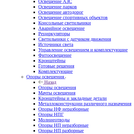
Освещение АЗС
Освещение парков
Освещение автодорог
Освещение спортивных объектов
Консольные светильники
Аварийное освещение
Рециркуляторы
Светильники с датчиком движения
Источники света
Управление освещением и комплектующие
Фитоосвещение
Кронштейны
Готовые решения
Комплектующие
Опоры освещения
Назад
Опоры освещения
Мачты освещения
Кронштейны и закладные детали
Металлоконструкции различного назначения
Опоры НФ неразборные
Опоры НПГ
Молниеотводы
Опоры НП неразборные
Опоры НП разборные