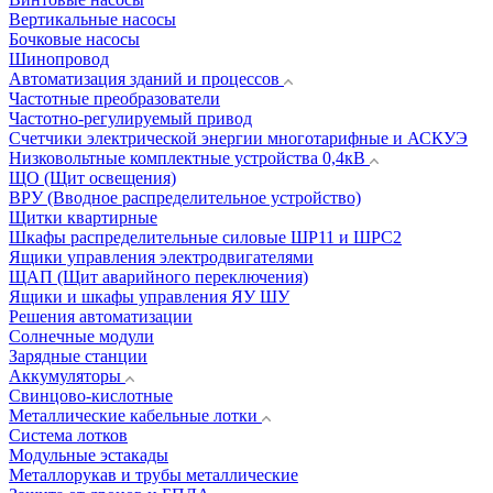
Вертикальные насосы
Бочковые насосы
Шинопровод
Автоматизация зданий и процессов
Частотные преобразователи
Частотно-регулируемый привод
Счетчики электрической энергии многотарифные и АСКУЭ
Низковольтные комплектные устройства 0,4кВ
ЩО (Щит освещения)
ВРУ (Вводное распределительное устройство)
Щитки квартирные
Шкафы распределительные силовые ШР11 и ШРС2
Ящики управления электродвигателями
ЩАП (Щит аварийного переключения)
Ящики и шкафы управления ЯУ ШУ
Решения автоматизации
Солнечные модули
Зарядные станции
Аккумуляторы
Свинцово-кислотные
Металлические кабельные лотки
Система лотков
Модульные эстакады
Металлорукав и трубы металлические