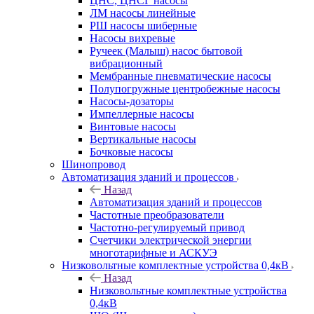
ЦНС, ЦНСГ насосы
ЛМ насосы линейные
РШ насосы шиберные
Насосы вихревые
Ручеек (Малыш) насос бытовой
вибрационный
Мембранные пневматические насосы
Полупогружные центробежные насосы
Насосы-дозаторы
Импеллерные насосы
Винтовые насосы
Вертикальные насосы
Бочковые насосы
Шинопровод
Автоматизация зданий и процессов
Назад
Автоматизация зданий и процессов
Частотные преобразователи
Частотно-регулируемый привод
Счетчики электрической энергии
многотарифные и АСКУЭ
Низковольтные комплектные устройства 0,4кВ
Назад
Низковольтные комплектные устройства
0,4кВ