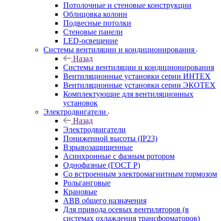
Потолочные и стеновые конструкции
Облицовка колонн
Подвесные потолки
Стеновые панели
LED-освещение
Системы вентиляции и кондиционирования
Назад
Системы вентиляции и кондиционирования
Вентиляционные установки серии ИНТЕХ
Вентиляционные установки серии ЭКОТЕХ
Комплектующие для вентиляционных
установок
Электродвигатели
Назад
Электродвигатели
Пониженной высоты (IP23)
Взрывозащищенные
Асинхронные с фазным ротором
Однофазные (ГОСТ Р)
Со встроенным электромагнитным тормозом
Рольганговые
Крановые
АВВ общего назначения
Для привода осевых вентиляторов (в
системах охлаждения трансформаторов)