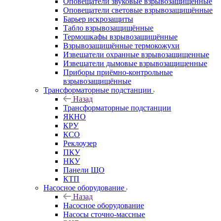
Оповещатели звуковые взрывозащищённые
Оповещатели световые взрывозащищённые
Барьер искрозащиты
Табло взрывозащищённые
Термошкафы взрывозащищённые
Взрывозащищённые термокожухи
Извещатели охранные взрывозащищенные
Извещатели дымовые взрывозащищенные
Приборы приёмно-контрольные
взрывозащищённые
Трансформаторные подстанции
Назад
Трансформаторные подстанции
ЯКНО
КРУ
КСО
Реклоузер
ПКУ
НКУ
Панели ЩО
КТП
Насосное оборудование
Назад
Насосное оборудование
Насосы сточно-массные