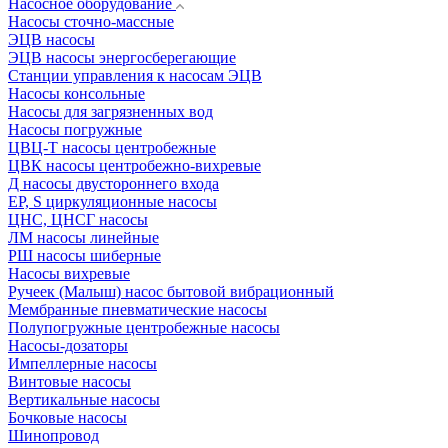
Насосное оборудование
Насосы сточно-массные
ЭЦВ насосы
ЭЦВ насосы энергосберегающие
Станции управления к насосам ЭЦВ
Насосы консольные
Насосы для загрязненных вод
Насосы погружные
ЦВЦ-Т насосы центробежные
ЦВК насосы центробежно-вихревые
Д насосы двустороннего входа
EP, S циркуляционные насосы
ЦНС, ЦНСГ насосы
ЛМ насосы линейные
РШ насосы шиберные
Насосы вихревые
Ручеек (Малыш) насос бытовой вибрационный
Мембранные пневматические насосы
Полупогружные центробежные насосы
Насосы-дозаторы
Импеллерные насосы
Винтовые насосы
Вертикальные насосы
Бочковые насосы
Шинопровод