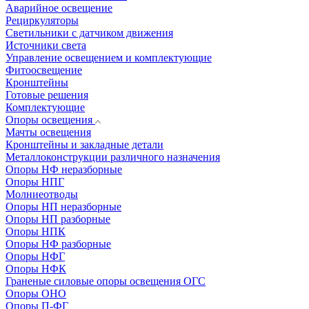
Аварийное освещение
Рециркуляторы
Светильники с датчиком движения
Источники света
Управление освещением и комплектующие
Фитоосвещение
Кронштейны
Готовые решения
Комплектующие
Опоры освещения
Мачты освещения
Кронштейны и закладные детали
Металлоконструкции различного назначения
Опоры НФ неразборные
Опоры НПГ
Молниеотводы
Опоры НП неразборные
Опоры НП разборные
Опоры НПК
Опоры НФ разборные
Опоры НФГ
Опоры НФК
Граненые силовые опоры освещения ОГС
Опоры ОНО
Опоры П-ФГ