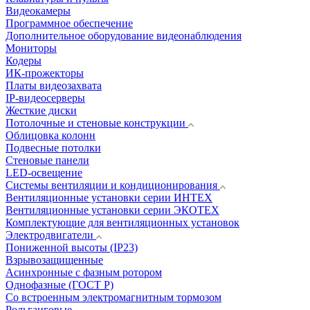
Видеокамеры
Программное обеспечение
Дополнительное оборудование видеонаблюдения
Мониторы
Кодеры
ИК-прожекторы
Платы видеозахвата
IP-видеосерверы
Жесткие диски
Потолочные и стеновые конструкции
Облицовка колонн
Подвесные потолки
Стеновые панели
LED-освещение
Системы вентиляции и кондиционирования
Вентиляционные установки серии ИНТЕХ
Вентиляционные установки серии ЭКОТЕХ
Комплектующие для вентиляционных установок
Электродвигатели
Пониженной высоты (IP23)
Взрывозащищенные
Асинхронные с фазным ротором
Однофазные (ГОСТ Р)
Со встроенным электромагнитным тормозом
Рольганговые