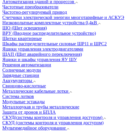
Автоматизация зданий и процессов
Частотные преобразователи
Частотно-регулируемый привод
Счетчики электрической энергии многотарифные и АСКУЭ
Низковольтные комплектные устройства 0,4кВ
ЩО (Щит освещения)
ВРУ (Вводное распределительное устройство)
Щитки квартирные
Шкафы распределительные силовые ШР11 и ШРС2
Ящики управления электродвигателями
ЩАП (Щит аварийного переключения)
Ящики и шкафы управления ЯУ ШУ
Решения автоматизации
Солнечные модули
Зарядные станции
Аккумуляторы
Свинцово-кислотные
Металлические кабельные лотки
Система лотков
Модульные эстакады
Металлорукав и трубы металлические
Защита от дронов и БПЛА
СКУД(системы контроля и управления доступом)
СКУД (системы контроля и управления доступом)
Мультимедийное оборудование