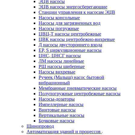
ЭЦВ насосы
ЭЦВ насосы энергосберегающие
Станции управления к насосам ЭЦВ
Насосы консольные
Насосы для загрязненных вод
Насосы погружные
ЦВЦ-Т насосы центробежные
ЦВК насосы центробежно-вихревые
Д насосы двустороннего входа
EP, S циркуляционные насосы
ЦНС, ЦНСГ насосы
ЛМ насосы линейные
РШ насосы шиберные
Насосы вихревые
Ручеек (Малыш) насос бытовой
вибрационный
Мембранные пневматические насосы
Полупогружные центробежные насосы
Насосы-дозаторы
Импеллерные насосы
Винтовые насосы
Вертикальные насосы
Бочковые насосы
Шинопровод
Автоматизация зданий и процессов