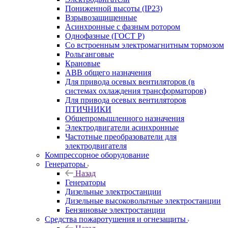
Пониженной высоты (IP23)
Взрывозащищенные
Асинхронные с фазным ротором
Однофазные (ГОСТ Р)
Со встроенным электромагнитным тормозом
Рольганговые
Крановые
АВВ общего назначения
Для привода осевых вентиляторов (в
системах охлаждения трансформаторов)
Для привода осевых вентиляторов
ПТИЧНИКИ
Общепромышленного назначения
Электродвигатели асинхронные
Частотные преобразователи для
электродвигателя
Компрессорное оборудование
Генераторы
Назад
Генераторы
Дизельные электростанции
Дизельные высоковольтные электростанции
Бензиновые электростанции
Средства пожаротушения и огнезащиты