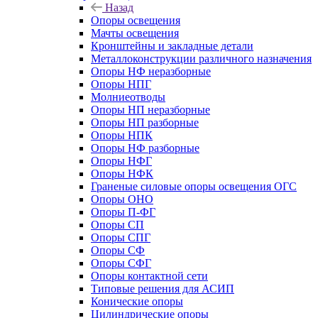
Назад
Опоры освещения
Мачты освещения
Кронштейны и закладные детали
Металлоконструкции различного назначения
Опоры НФ неразборные
Опоры НПГ
Молниеотводы
Опоры НП неразборные
Опоры НП разборные
Опоры НПК
Опоры НФ разборные
Опоры НФГ
Опоры НФК
Граненые силовые опоры освещения ОГС
Опоры ОНО
Опоры П-ФГ
Опоры СП
Опоры СПГ
Опоры СФ
Опоры СФГ
Опоры контактной сети
Типовые решения для АСИП
Конические опоры
Цилиндрические опоры