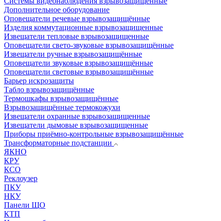
Системы видеонаблюдения взрывозащищенные
Дополнительное оборудование
Оповещатели речевые взрывозащищённые
Изделия коммутационные взрывозащищенные
Извещатели тепловые взрывозащищенные
Оповещатели свето-звуковые взрывозащищённые
Извещатели ручные взрывозащищённые
Оповещатели звуковые взрывозащищённые
Оповещатели световые взрывозащищённые
Барьер искрозащиты
Табло взрывозащищённые
Термошкафы взрывозащищённые
Взрывозащищённые термокожухи
Извещатели охранные взрывозащищенные
Извещатели дымовые взрывозащищенные
Приборы приёмно-контрольные взрывозащищённые
Трансформаторные подстанции
ЯКНО
КРУ
КСО
Реклоузер
ПКУ
НКУ
Панели ЩО
КТП