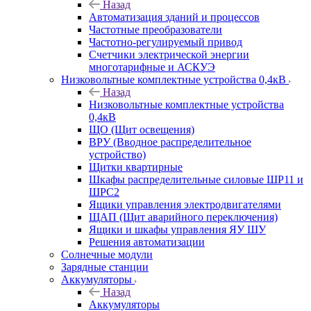
Назад
Автоматизация зданий и процессов
Частотные преобразователи
Частотно-регулируемый привод
Счетчики электрической энергии
многотарифные и АСКУЭ
Низковольтные комплектные устройства 0,4кВ
Назад
Низковольтные комплектные устройства
0,4кВ
ЩО (Щит освещения)
ВРУ (Вводное распределительное
устройство)
Щитки квартирные
Шкафы распределительные силовые ШР11 и
ШРС2
Ящики управления электродвигателями
ЩАП (Щит аварийного переключения)
Ящики и шкафы управления ЯУ ШУ
Решения автоматизации
Солнечные модули
Зарядные станции
Аккумуляторы
Назад
Аккумуляторы