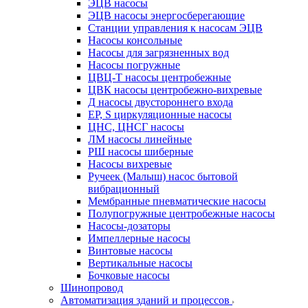
ЭЦВ насосы
ЭЦВ насосы энергосберегающие
Станции управления к насосам ЭЦВ
Насосы консольные
Насосы для загрязненных вод
Насосы погружные
ЦВЦ-Т насосы центробежные
ЦВК насосы центробежно-вихревые
Д насосы двустороннего входа
EP, S циркуляционные насосы
ЦНС, ЦНСГ насосы
ЛМ насосы линейные
РШ насосы шиберные
Насосы вихревые
Ручеек (Малыш) насос бытовой
вибрационный
Мембранные пневматические насосы
Полупогружные центробежные насосы
Насосы-дозаторы
Импеллерные насосы
Винтовые насосы
Вертикальные насосы
Бочковые насосы
Шинопровод
Автоматизация зданий и процессов