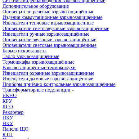
Системы видеонаблюдения взрывозащищенные
Дополнительное оборудование
Оповещатели речевые взрывозащищённые
Изделия коммутационные взрывозащищенные
Извещатели тепловые взрывозащищенные
Оповещатели свето-звуковые взрывозащищённые
Извещатели ручные взрывозащищённые
Оповещатели звуковые взрывозащищённые
Оповещатели световые взрывозащищённые
Барьер искрозащиты
Табло взрывозащищённые
Термошкафы взрывозащищённые
Взрывозащищённые термокожухи
Извещатели охранные взрывозащищенные
Извещатели дымовые взрывозащищенные
Приборы приёмно-контрольные взрывозащищённые
Трансформаторные подстанции
ЯКНО
КРУ
КСО
Реклоузер
ПКУ
НКУ
Панели ЩО
КТП