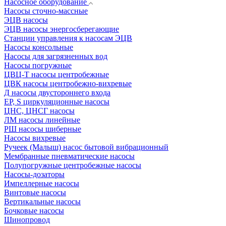
Насосное оборудование
Насосы сточно-массные
ЭЦВ насосы
ЭЦВ насосы энергосберегающие
Станции управления к насосам ЭЦВ
Насосы консольные
Насосы для загрязненных вод
Насосы погружные
ЦВЦ-Т насосы центробежные
ЦВК насосы центробежно-вихревые
Д насосы двустороннего входа
EP, S циркуляционные насосы
ЦНС, ЦНСГ насосы
ЛМ насосы линейные
РШ насосы шиберные
Насосы вихревые
Ручеек (Малыш) насос бытовой вибрационный
Мембранные пневматические насосы
Полупогружные центробежные насосы
Насосы-дозаторы
Импеллерные насосы
Винтовые насосы
Вертикальные насосы
Бочковые насосы
Шинопровод