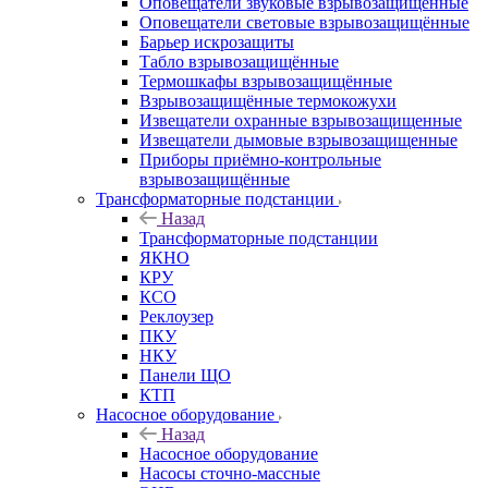
Оповещатели звуковые взрывозащищённые
Оповещатели световые взрывозащищённые
Барьер искрозащиты
Табло взрывозащищённые
Термошкафы взрывозащищённые
Взрывозащищённые термокожухи
Извещатели охранные взрывозащищенные
Извещатели дымовые взрывозащищенные
Приборы приёмно-контрольные
взрывозащищённые
Трансформаторные подстанции
Назад
Трансформаторные подстанции
ЯКНО
КРУ
КСО
Реклоузер
ПКУ
НКУ
Панели ЩО
КТП
Насосное оборудование
Назад
Насосное оборудование
Насосы сточно-массные