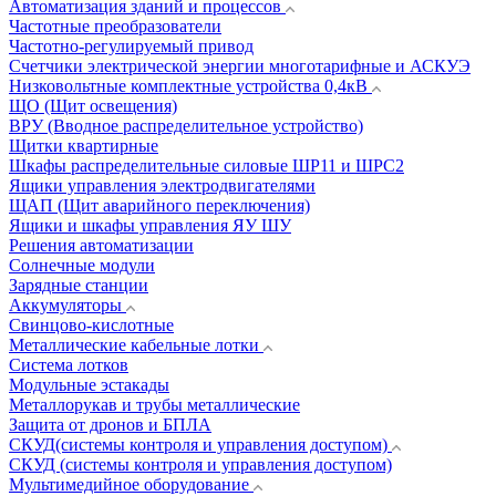
Автоматизация зданий и процессов
Частотные преобразователи
Частотно-регулируемый привод
Счетчики электрической энергии многотарифные и АСКУЭ
Низковольтные комплектные устройства 0,4кВ
ЩО (Щит освещения)
ВРУ (Вводное распределительное устройство)
Щитки квартирные
Шкафы распределительные силовые ШР11 и ШРС2
Ящики управления электродвигателями
ЩАП (Щит аварийного переключения)
Ящики и шкафы управления ЯУ ШУ
Решения автоматизации
Солнечные модули
Зарядные станции
Аккумуляторы
Свинцово-кислотные
Металлические кабельные лотки
Система лотков
Модульные эстакады
Металлорукав и трубы металлические
Защита от дронов и БПЛА
СКУД(системы контроля и управления доступом)
СКУД (системы контроля и управления доступом)
Мультимедийное оборудование