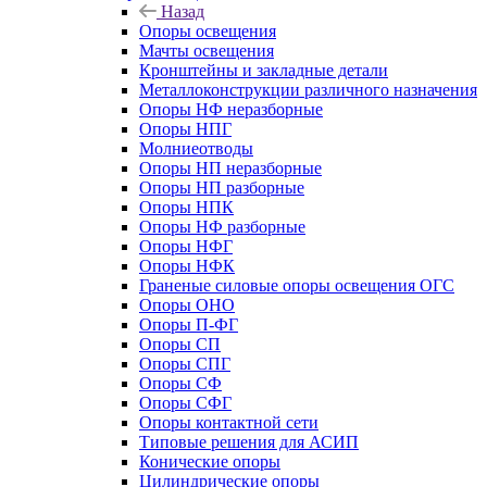
Назад
Опоры освещения
Мачты освещения
Кронштейны и закладные детали
Металлоконструкции различного назначения
Опоры НФ неразборные
Опоры НПГ
Молниеотводы
Опоры НП неразборные
Опоры НП разборные
Опоры НПК
Опоры НФ разборные
Опоры НФГ
Опоры НФК
Граненые силовые опоры освещения ОГС
Опоры ОНО
Опоры П-ФГ
Опоры СП
Опоры СПГ
Опоры СФ
Опоры СФГ
Опоры контактной сети
Типовые решения для АСИП
Конические опоры
Цилиндрические опоры