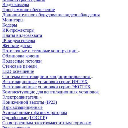
Видеокамеры
Программное обеспечение
Дополнительное оборудование видеонаблюдения
Мониторы
Кодеры
ИК-прожекторы
Платы видеозахвата
IP-видеосерверы
Жесткие диски
Потолочные и стеновые конструкции
Облицовка колонн
Подвесные потолки
Стеновые панели
LED-освещение
Системы вентиляции и кондиционирования
Вентиляционные установки серии ИНТЕХ
Вентиляционные установки серии ЭКОТЕХ
Комплектующие для вентиляционных установок
Электродвигатели
Пониженной высоты (IP23)
Взрывозащищенные
Асинхронные с фазным ротором
Однофазные (ГОСТ Р)
Со встроенным электромагнитным тормозом
Рольганговые