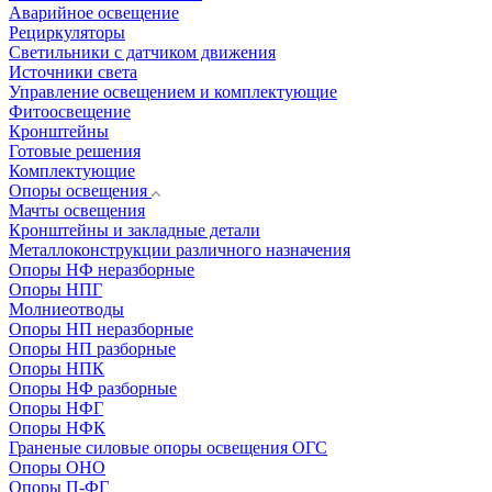
Аварийное освещение
Рециркуляторы
Светильники с датчиком движения
Источники света
Управление освещением и комплектующие
Фитоосвещение
Кронштейны
Готовые решения
Комплектующие
Опоры освещения
Мачты освещения
Кронштейны и закладные детали
Металлоконструкции различного назначения
Опоры НФ неразборные
Опоры НПГ
Молниеотводы
Опоры НП неразборные
Опоры НП разборные
Опоры НПК
Опоры НФ разборные
Опоры НФГ
Опоры НФК
Граненые силовые опоры освещения ОГС
Опоры ОНО
Опоры П-ФГ