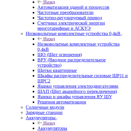
Назад
Автоматизация зданий и процессов
Частотные преобразователи
Частотно-регулируемый привод
Счетчики электрической энергии
многотарифные и АСКУЭ
Низковольтные комплектные устройства 0,4кВ
Назад
Низковольтные комплектные устройства
0,4кВ
ЩО (Щит освещения)
ВРУ (Вводное распределительное
устройство)
Щитки квартирные
Шкафы распределительные силовые ШР11 и
ШРС2
Ящики управления электродвигателями
ЩАП (Щит аварийного переключения)
Ящики и шкафы управления ЯУ ШУ
Решения автоматизации
Солнечные модули
Зарядные станции
Аккумуляторы
Назад
Аккумуляторы