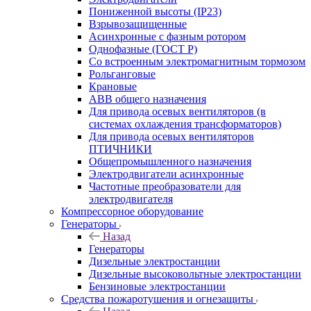
Пониженной высоты (IP23)
Взрывозащищенные
Асинхронные с фазным ротором
Однофазные (ГОСТ Р)
Со встроенным электромагнитным тормозом
Рольганговые
Крановые
АВВ общего назначения
Для привода осевых вентиляторов (в
системах охлаждения трансформаторов)
Для привода осевых вентиляторов
ПТИЧНИКИ
Общепромышленного назначения
Электродвигатели асинхронные
Частотные преобразователи для
электродвигателя
Компрессорное оборудование
Генераторы
Назад
Генераторы
Дизельные электростанции
Дизельные высоковольтные электростанции
Бензиновые электростанции
Средства пожаротушения и огнезащиты