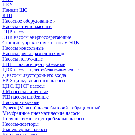
НКУ
Панели ЩО
КТП
Насосное оборудование
Насосы сточно-массные
ЭЦВ насосы
ЭЦВ насосы энергосберегающие
Станции управления к насосам ЭЦВ
Насосы консольные
Насосы для загрязненных вод
Насосы погружные
ЦВЦ-Т насосы центробежные
ЦВК насосы центробежно-вихревые
Д насосы двустороннего входа
EP, S циркуляционные насосы
ЦНС, ЦНСГ насосы
ЛМ насосы линейные
РШ насосы шиберные
Насосы вихревые
Ручеек (Малыш) насос бытовой вибрационный
Мембранные пневматические насосы
Полупогружные центробежные насосы
Насосы-дозаторы
Импеллерные насосы
Винтовые насосы