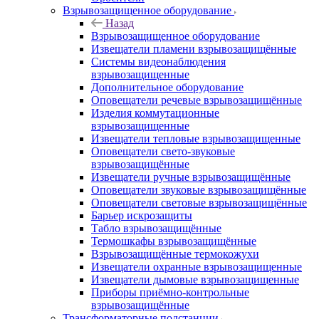
Взрывозащищенное оборудование
Назад
Взрывозащищенное оборудование
Извещатели пламени взрывозащищённые
Системы видеонаблюдения
взрывозащищенные
Дополнительное оборудование
Оповещатели речевые взрывозащищённые
Изделия коммутационные
взрывозащищенные
Извещатели тепловые взрывозащищенные
Оповещатели свето-звуковые
взрывозащищённые
Извещатели ручные взрывозащищённые
Оповещатели звуковые взрывозащищённые
Оповещатели световые взрывозащищённые
Барьер искрозащиты
Табло взрывозащищённые
Термошкафы взрывозащищённые
Взрывозащищённые термокожухи
Извещатели охранные взрывозащищенные
Извещатели дымовые взрывозащищенные
Приборы приёмно-контрольные
взрывозащищённые
Трансформаторные подстанции