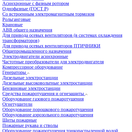
Асинхронные с фазным ротором
Однофазные (ГОСТ Р)
Со встроенным электромагнитным тормозом
Рольганговые
Крановые
АВВ общего назначения
Для привода осевых вентиляторов (в системах охлаждения
трансформаторов)
Для привода осевых вентиляторов ПТИЧНИКИ
Общепромышленного назначения
Электродвигатели асинхронные
Частотные преобразователи для электродвигателя
Компрессорное оборудование
Генераторы
Дизельные электростанции
Дизельные высоковольтные электростанции
Бензиновые электростанции
Средства пожаротушения и огнезащиты
Оборудование газового пожаротушения
Огнетушители
Оборудование порошкового пожаротушения
Оборудование аэрозольного пожаротушения
Щиты пожарные
Пожарные рукава и стволы
Оборудование пожаротушения тонкораспыленной водой