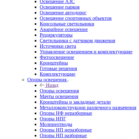
Освещение АЗС
Освещение парков
Освещение автодорог
Освещение спортивных объектов
Консольные светильники
Аварийное освещение
Рециркуляторы
Светильники с датчиком движения
Источники света
Управление освещением и комплектующие
Фитоосвещение
Кронштейны
Готовые решения
Комплектующие
Опоры освещения
Назад
Опоры освещения
Мачты освещения
Кронштейны и закладные детали
Металлоконструкции различного назначения
Опоры НФ неразборные
Опоры НПГ
Молниеотводы
Опоры НП неразборные
Опоры НП разборные