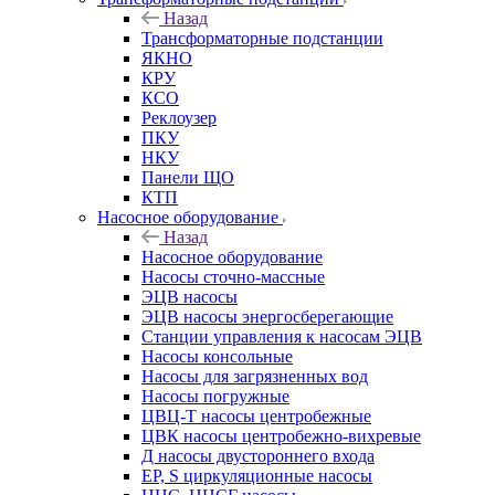
Назад
Трансформаторные подстанции
ЯКНО
КРУ
КСО
Реклоузер
ПКУ
НКУ
Панели ЩО
КТП
Насосное оборудование
Назад
Насосное оборудование
Насосы сточно-массные
ЭЦВ насосы
ЭЦВ насосы энергосберегающие
Станции управления к насосам ЭЦВ
Насосы консольные
Насосы для загрязненных вод
Насосы погружные
ЦВЦ-Т насосы центробежные
ЦВК насосы центробежно-вихревые
Д насосы двустороннего входа
EP, S циркуляционные насосы