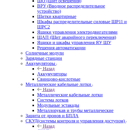
ЩО (Щит освещения)
ВРУ (Вводное распределительное
устройство)
Щитки квартирные
Шкафы распределительные силовые ШР11 и
ШРС2
Ящики управления электродвигателями
ЩАП (Щит аварийного переключения)
Ящики и шкафы управления ЯУ ШУ
Решения автоматизации
Солнечные модули
Зарядные станции
Аккумуляторы
Назад
Аккумуляторы
Свинцово-кислотные
Металлические кабельные лотки
Назад
Металлические кабельные лотки
Система лотков
Модульные эстакады
Металлорукав и трубы металлические
Защита от дронов и БПЛА
СКУД(системы контроля и управления доступом)
Назад