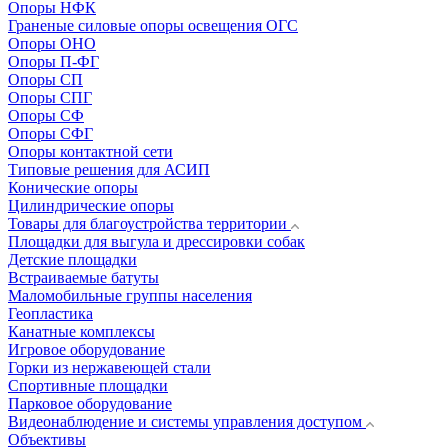
Опоры НФК
Граненые силовые опоры освещения ОГС
Опоры ОНО
Опоры П-ФГ
Опоры СП
Опоры СПГ
Опоры СФ
Опоры СФГ
Опоры контактной сети
Типовые решения для АСИП
Конические опоры
Цилиндрические опоры
Товары для благоустройства территории
Площадки для выгула и дрессировки собак
Детские площадки
Встраиваемые батуты
Маломобильные группы населения
Геопластика
Канатные комплексы
Игровое оборудование
Горки из нержавеющей стали
Спортивные площадки
Парковое оборудование
Видеонаблюдение и системы управления доступом
Объективы