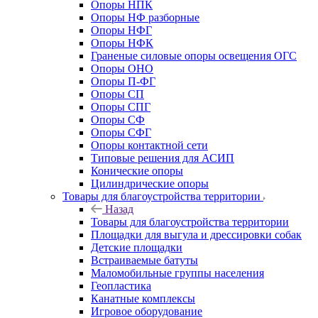
Опоры НПК
Опоры НФ разборные
Опоры НФГ
Опоры НФК
Граненые силовые опоры освещения ОГС
Опоры ОНО
Опоры П-ФГ
Опоры СП
Опоры СПГ
Опоры СФ
Опоры СФГ
Опоры контактной сети
Типовые решения для АСИП
Конические опоры
Цилиндрические опоры
Товары для благоустройства территории
Назад
Товары для благоустройства территории
Площадки для выгула и дрессировки собак
Детские площадки
Встраиваемые батуты
Маломобильные группы населения
Геопластика
Канатные комплексы
Игровое оборудование