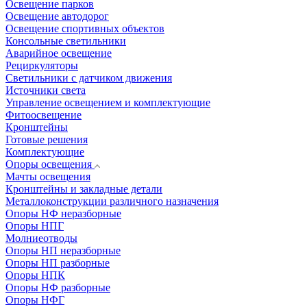
Освещение парков
Освещение автодорог
Освещение спортивных объектов
Консольные светильники
Аварийное освещение
Рециркуляторы
Светильники с датчиком движения
Источники света
Управление освещением и комплектующие
Фитоосвещение
Кронштейны
Готовые решения
Комплектующие
Опоры освещения
Мачты освещения
Кронштейны и закладные детали
Металлоконструкции различного назначения
Опоры НФ неразборные
Опоры НПГ
Молниеотводы
Опоры НП неразборные
Опоры НП разборные
Опоры НПК
Опоры НФ разборные
Опоры НФГ