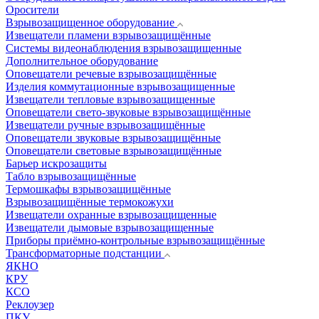
Оросители
Взрывозащищенное оборудование
Извещатели пламени взрывозащищённые
Системы видеонаблюдения взрывозащищенные
Дополнительное оборудование
Оповещатели речевые взрывозащищённые
Изделия коммутационные взрывозащищенные
Извещатели тепловые взрывозащищенные
Оповещатели свето-звуковые взрывозащищённые
Извещатели ручные взрывозащищённые
Оповещатели звуковые взрывозащищённые
Оповещатели световые взрывозащищённые
Барьер искрозащиты
Табло взрывозащищённые
Термошкафы взрывозащищённые
Взрывозащищённые термокожухи
Извещатели охранные взрывозащищенные
Извещатели дымовые взрывозащищенные
Приборы приёмно-контрольные взрывозащищённые
Трансформаторные подстанции
ЯКНО
КРУ
КСО
Реклоузер
ПКУ