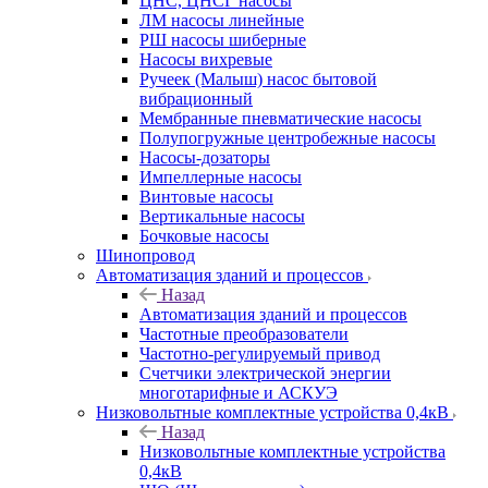
ЦНС, ЦНСГ насосы
ЛМ насосы линейные
РШ насосы шиберные
Насосы вихревые
Ручеек (Малыш) насос бытовой
вибрационный
Мембранные пневматические насосы
Полупогружные центробежные насосы
Насосы-дозаторы
Импеллерные насосы
Винтовые насосы
Вертикальные насосы
Бочковые насосы
Шинопровод
Автоматизация зданий и процессов
Назад
Автоматизация зданий и процессов
Частотные преобразователи
Частотно-регулируемый привод
Счетчики электрической энергии
многотарифные и АСКУЭ
Низковольтные комплектные устройства 0,4кВ
Назад
Низковольтные комплектные устройства
0,4кВ