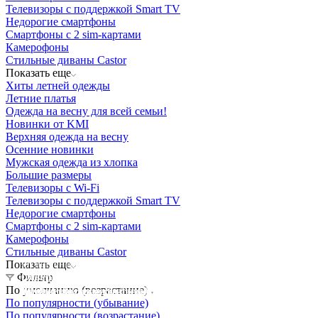
Телевизоры с поддержкой Smart TV
Недорогие смартфоны
Смартфоны с 2 sim-картами
Камерофоны
Стильные диваны Castor
Показать еще
Хиты летней одежды
Летние платья
Одежда на весну для всей семьи!
Новинки от KMI
Верхняя одежда на весну
Осенние новинки
Мужская одежда из хлопка
Большие размеры
Телевизоры с Wi-Fi
Телевизоры с поддержкой Smart TV
Недорогие смартфоны
Смартфоны с 2 sim-картами
Камерофоны
Стильные диваны Castor
Освещение
Показать еще
Освещение
Освещение
Освещение
Фильтр
СТРОИТЕЛЬНЫЙ ГИПЕРМАРКЕТ «ЛЕРУА
По умолчанию (возрастание)
Здания префектуры ТиНАО
Калужский завод путевых машин и гидроприводов
МЕРЛЕН»
Железнодорожный вокзал Арзамас-1
По популярности (убывание)
По популярности (возрастание)