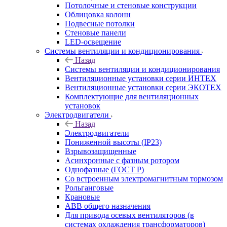
Потолочные и стеновые конструкции
Облицовка колонн
Подвесные потолки
Стеновые панели
LED-освещение
Системы вентиляции и кондиционирования
Назад
Системы вентиляции и кондиционирования
Вентиляционные установки серии ИНТЕХ
Вентиляционные установки серии ЭКОТЕХ
Комплектующие для вентиляционных
установок
Электродвигатели
Назад
Электродвигатели
Пониженной высоты (IP23)
Взрывозащищенные
Асинхронные с фазным ротором
Однофазные (ГОСТ Р)
Со встроенным электромагнитным тормозом
Рольганговые
Крановые
АВВ общего назначения
Для привода осевых вентиляторов (в
системах охлаждения трансформаторов)