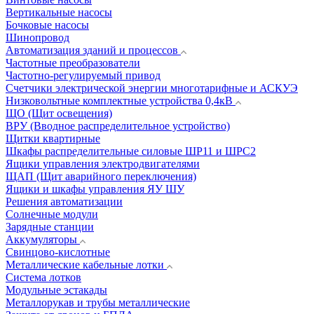
Вертикальные насосы
Бочковые насосы
Шинопровод
Автоматизация зданий и процессов
Частотные преобразователи
Частотно-регулируемый привод
Счетчики электрической энергии многотарифные и АСКУЭ
Низковольтные комплектные устройства 0,4кВ
ЩО (Щит освещения)
ВРУ (Вводное распределительное устройство)
Щитки квартирные
Шкафы распределительные силовые ШР11 и ШРС2
Ящики управления электродвигателями
ЩАП (Щит аварийного переключения)
Ящики и шкафы управления ЯУ ШУ
Решения автоматизации
Солнечные модули
Зарядные станции
Аккумуляторы
Свинцово-кислотные
Металлические кабельные лотки
Система лотков
Модульные эстакады
Металлорукав и трубы металлические