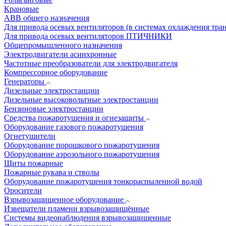
Крановые
АВВ общего назначения
Для привода осевых вентиляторов (в системах охлаждения тра
Для привода осевых вентиляторов ПТИЧНИКИ
Общепромышленного назначения
Электродвигатели асинхронные
Частотные преобразователи для электродвигателя
Компрессорное оборудование
Генераторы
Дизельные электростанции
Дизельные высоковольтные электростанции
Бензиновые электростанции
Средства пожаротушения и огнезащиты
Оборудование газового пожаротушения
Огнетушители
Оборудование порошкового пожаротушения
Оборудование аэрозольного пожаротушения
Щиты пожарные
Пожарные рукава и стволы
Оборудование пожаротушения тонкораспыленной водой
Оросители
Взрывозащищенное оборудование
Извещатели пламени взрывозащищённые
Системы видеонаблюдения взрывозащищенные