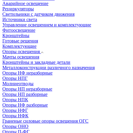
Аварийное освещение
Рециркуляторы
Светильники с датчиком движения
Источники света
Управление освещением и комплектующие
Фитоосвещение
Кронштейны
Готовые решения
Комплектующие
Опоры освещения
Мачты освещения
Кронштейны и закладные детали
Металлоконструкции различного назначения
Опоры НФ неразборные
Опоры НПГ
Молниеотводы
Опоры НП неразборные
Опоры НП разборные
Опоры НПК
Опоры НФ разборные
Опоры НФГ
Опоры НФК
Граненые силовые опоры освещения ОГС
Опоры ОНО
Опоры П-ФГ