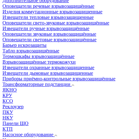
Дополнительное оборудование
Оповещатели речевые взрывозащищённые
Изделия коммутационные взрывозащищенные
Извещатели тепловые взрывозащищенные
Оповещатели свето-звуковые взрывозащищённые
Извещатели ручные взрывозащищённые
Оповещатели звуковые взрывозащищённые
Оповещатели световые взрывозащищённые
Барьер искрозащиты
Табло взрывозащищённые
Термошкафы взрывозащищённые
Взрывозащищённые термокожухи
Извещатели охранные взрывозащищенные
Извещатели дымовые взрывозащищенные
Приборы приёмно-контрольные взрывозащищённые
Трансформаторные подстанции
ЯКНО
КРУ
КСО
Реклоузер
ПКУ
НКУ
Панели ЩО
КТП
Насосное оборудование