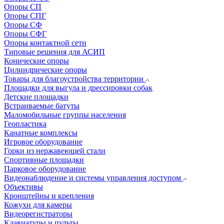
Опоры СП
Опоры СПГ
Опоры СФ
Опоры СФГ
Опоры контактной сети
Типовые решения для АСИП
Конические опоры
Цилиндрические опоры
Товары для благоустройства территории
Площадки для выгула и дрессировки собак
Детские площадки
Встраиваемые батуты
Маломобильные группы населения
Геопластика
Канатные комплексы
Игровое оборудование
Горки из нержавеющей стали
Спортивные площадки
Парковое оборудование
Видеонаблюдение и системы управления доступом
Объективы
Кронштейны и крепления
Кожухи для камеры
Видеорегистраторы
Клавиатуры и пульты