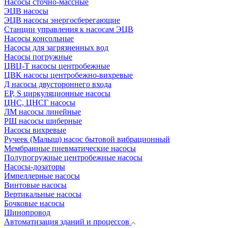
Насосы сточно-массные
ЭЦВ насосы
ЭЦВ насосы энергосберегающие
Станции управления к насосам ЭЦВ
Насосы консольные
Насосы для загрязненных вод
Насосы погружные
ЦВЦ-Т насосы центробежные
ЦВК насосы центробежно-вихревые
Д насосы двустороннего входа
EP, S циркуляционные насосы
ЦНС, ЦНСГ насосы
ЛМ насосы линейные
РШ насосы шиберные
Насосы вихревые
Ручеек (Малыш) насос бытовой вибрационный
Мембранные пневматические насосы
Полупогружные центробежные насосы
Насосы-дозаторы
Импеллерные насосы
Винтовые насосы
Вертикальные насосы
Бочковые насосы
Шинопровод
Автоматизация зданий и процессов