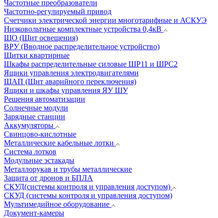
Частотные преобразователи
Частотно-регулируемый привод
Счетчики электрической энергии многотарифные и АСКУЭ
Низковольтные комплектные устройства 0,4кВ
ЩО (Щит освещения)
ВРУ (Вводное распределительное устройство)
Щитки квартирные
Шкафы распределительные силовые ШР11 и ШРС2
Ящики управления электродвигателями
ЩАП (Щит аварийного переключения)
Ящики и шкафы управления ЯУ ШУ
Решения автоматизации
Солнечные модули
Зарядные станции
Аккумуляторы
Свинцово-кислотные
Металлические кабельные лотки
Система лотков
Модульные эстакады
Металлорукав и трубы металлические
Защита от дронов и БПЛА
СКУД(системы контроля и управления доступом)
СКУД (системы контроля и управления доступом)
Мультимедийное оборудование
Документ-камеры