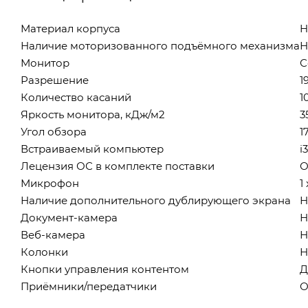
Материал корпуса
H
Наличие моторизованного подъёмного механизма
Н
Монитор
С
Разрешение
1
Количество касаний
1
Яркость монитора, кДж/м2
3
Угол обзора
1
Встраиваемый компьютер
i
Лецензия ОС в комплекте поставки
О
Микрофон
1
Наличие дополнительного дублирующего экрана
Н
Документ-камера
Н
Веб-камера
Н
Колонки
Н
Кнопки управления контентом
Д
Приёмники/передатчики
О