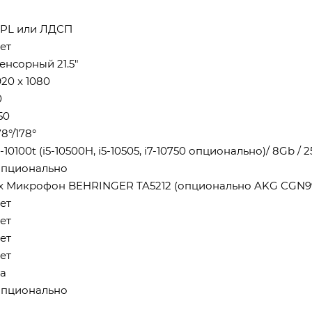
PL или ЛДСП
ет
енсорный 21.5"
920 x 1080
0
50
78°/178°
3-10100t (i5-10500H, i5-10505, i7-10750 опционально)/ 8Gb / 
пционально
 x Микрофон BEHRINGER TA5212 (опционально AKG CGN99
ет
ет
ет
ет
а
пционально