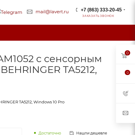
+7 (863) 333-20-45
mail@lavert.ru
ЗАКАЗАТЬ ЗВОНОК
0
AM1052 c сенсорным
, BEHRINGER TA5212,
0
HRINGER TA5212, Windows 10 Pro
Достаточно
Нашли дешевле