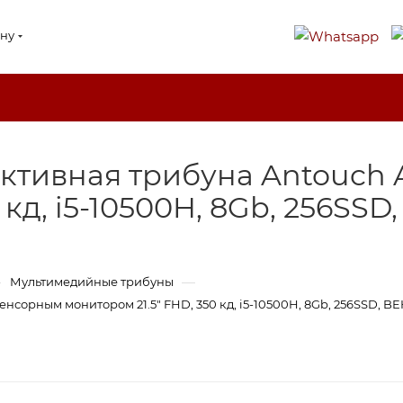
ону
ктивная трибуна Antouch 
 кд, i5-10500H, 8Gb, 256SSD
—
—
Мультимедийные трибуны
сорным монитором 21.5" FHD, 350 кд, i5-10500H, 8Gb, 256SSD, BE